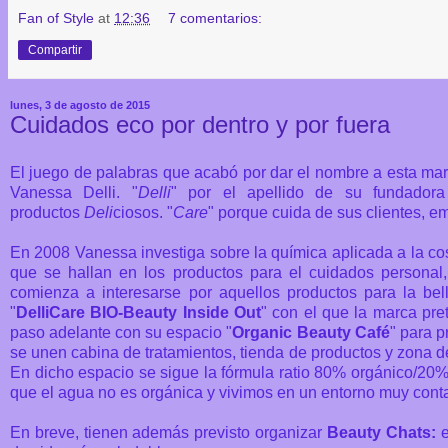
Fan of Style
at
12:36
7 comentarios:
Compartir
lunes, 3 de agosto de 2015
Cuidados eco por dentro y por fuera
El juego de palabras que acabó por dar el nombre a esta mar
Vanessa Delli. "
Delli
" por el apellido de su fundador
productos
Deli
ciosos. "
Care
" porque cuida de sus clientes, e
En 2008 Vanessa investiga sobre la química aplicada a la cos
que se hallan en los productos para el cuidados personal,
comienza a interesarse por aquellos productos para la bel
"
DelliCare BIO-Beauty Inside Out
" con el que la marca pret
paso adelante con su espacio "
Organic Beauty Café
" para p
se unen cabina de tratamientos, tienda de productos y zona de
En dicho espacio se sigue la fórmula ratio 80% orgánico/20%
que el agua no es orgánica y vivimos en un entorno muy con
En breve, tienen además previsto organizar
Beauty Chats:
e