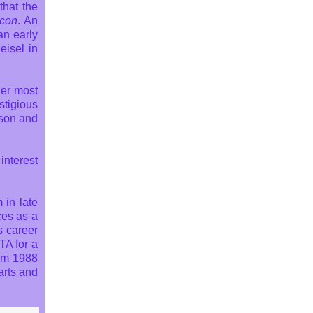
that the
Icon
. An
an early
eisel in
her most
stigious
nson and
interest
in late
ces as a
s career
TA for a
om 1988
arts and