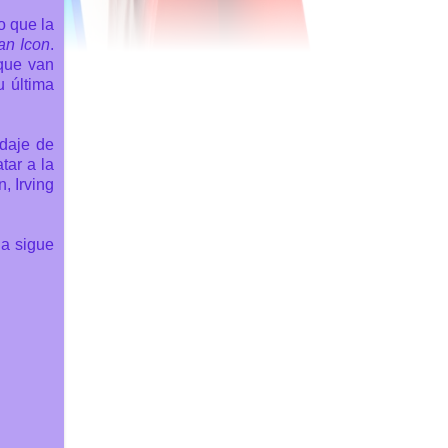
o que la
 an Icon
.
 que van
u última
odaje de
tar a la
, Irving
da sigue