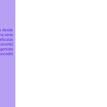
s desde
na serie
elículas
onvirtió
agonista
concedió