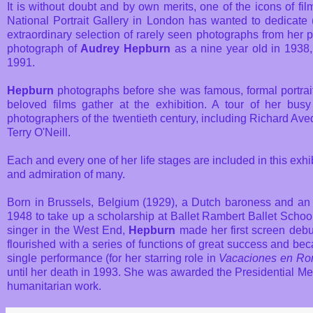
It is without doubt and by own merits, one of the icons of film
National Portrait Gallery in London has wanted to dedicate (
extraordinary selection of rarely seen photographs from her p
photograph of
Audrey Hepburn
as a nine year old in 1938, 
1991.
Hepburn
photographs before she was famous, formal portrait
beloved films gather at the exhibition. A tour of her bus
photographers of the twentieth century, including Richard A
Terry O'Neill.
Each and every one of her life stages are included in this exhi
and admiration of many.
Born in Brussels, Belgium (1929), a Dutch baroness and an A
1948 to take up a scholarship at Ballet Rambert Ballet School 
singer in the West End,
Hepburn
made her first screen debu
flourished with a series of functions of great success and be
single performance (for her starring role in
Vacaciones en R
until her death in 1993. She was awarded the Presidential Med
humanitarian work.