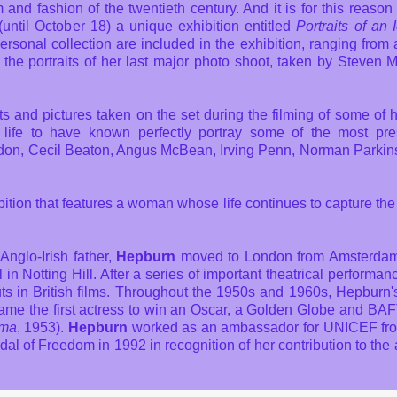
 and fashion of the twentieth century. And it is for this reason 
until October 18) a unique exhibition entitled
Portraits of an 
ersonal collection are included in the exhibition, ranging from 
the portraits of her last major photo shoot, taken by Steven M
s and pictures taken on the set during the filming of some of 
y life to have known perfectly portray some of the most pre
vedon, Cecil Beaton, Angus McBean, Irving Penn, Norman Parki
bition that features a woman whose life continues to capture the 
nglo-Irish father,
Hepburn
moved to London from Amsterdam 
in Notting Hill. After a series of important theatrical performan
ts in British films. Throughout the 1950s and 1960s, Hepburn'
came the first actress to win an Oscar, a Golden Globe and BAF
oma
, 1953).
Hepburn
worked as an ambassador for UNICEF fr
al of Freedom in 1992 in recognition of her contribution to the 