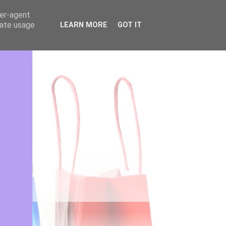
ser-agent
rate usage
LEARN MORE
GOT IT