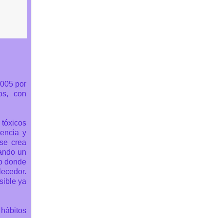
005 por
os, con
 tóxicos
iencia y
 se crea
dando un
no donde
lecedor.
sible ya
 hábitos