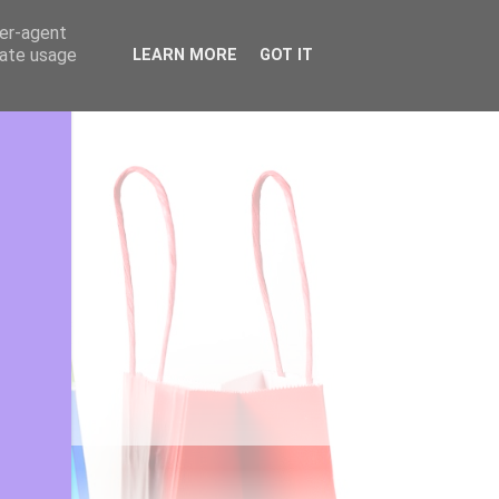
ser-agent
rate usage
LEARN MORE
GOT IT