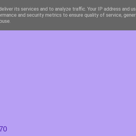
eliver its services and to analyze traffic. Your IP address and u
ormance and security metrics to ensure quality of service, gene
buse.
 70