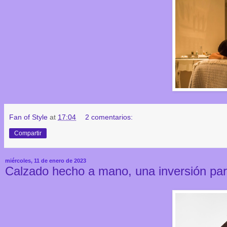
Fan of Style
at
17:04
2 comentarios:
Compartir
miércoles, 11 de enero de 2023
Calzado hecho a mano, una inversión para