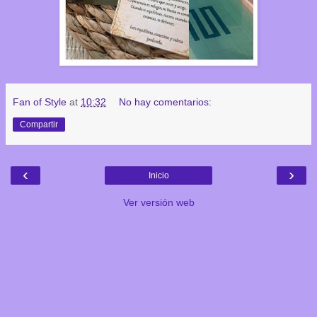
Fan of Style
at
10:32
No hay comentarios:
Compartir
‹
›
Inicio
Ver versión web