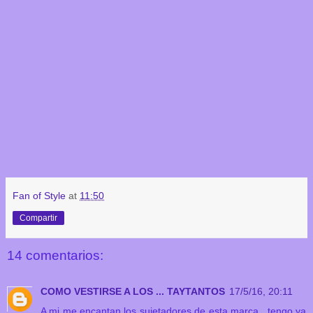
Fan of Style
at
11:50
Compartir
14 comentarios:
COMO VESTIRSE A LOS ... TAYTANTOS
17/5/16, 20:11
A mi me encantan los sujetadores de esta marca , tengo ya