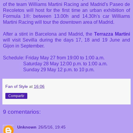
of the team Williams Martini Racing and Madrid's Paseo de
Recoletos will host for the first time an urban exhibition of
Formula 1®: between 13.00h and 14.30h's car Williams
Martini Racing will tour the downtown area of ​​Madrid.
After a stint in Barcelona and Madrid, the
Terrazza Martini
will visit Sevilla during the days 17, 18 and 19 June and
Gijon in September.
Schedule: Friday May 27 from 19:00 to 1:00 a.m.
Saturday 28 May 12:00 p.m. to 1:00 a.m.
Sunday 29 May 12 p.m. to 10 p.m.
Fan of Style
at
16:06
Compartir
9 comentarios:
Unknown
26/5/16, 19:45