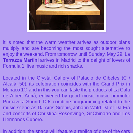
It is noted that the warm weather arrives as outdoor plans
multiply and are becoming the most sought alternative to
enjoy the weekend. From tomorrow until Sunday, May 29, La
Terrazza Martini
arrives in Madrid to the delight of lovers of
Formula 1, live music and rich snacks.
Located in the Crystal Gallery of Palacio de Cibeles (C /
Alcalá, 50), its celebration coincides with the Grand Prix in
Monaco 1® and in this you can taste the products of La Cala
de Albert Adrià, enlivened by good music music promoter
Primavera Sound. DJs combine programming related to the
music scene as DJ Airis Sirenis, Johann Wald DJ or DJ Fra
and concerts of Christina Rosenvinge, Sr.Chinarro and Los
Hermanos Cubero.
In addition, the space will feature a replica of one of the cars