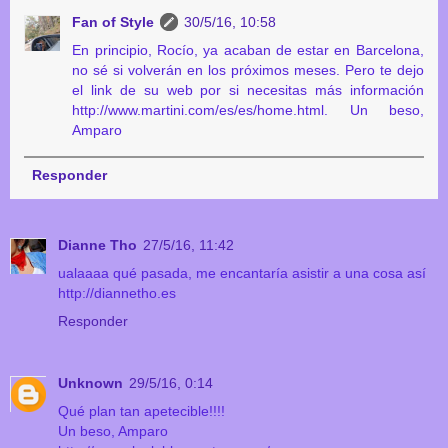
Fan of Style
30/5/16, 10:58
En principio, Rocío, ya acaban de estar en Barcelona,
no sé si volverán en los próximos meses. Pero te dejo
el link de su web por si necesitas más información
http://www.martini.com/es/es/home.html. Un beso,
Amparo
Responder
Dianne Tho
27/5/16, 11:42
ualaaaa qué pasada, me encantaría asistir a una cosa así
http://diannetho.es
Responder
Unknown
29/5/16, 0:14
Qué plan tan apetecible!!!!
Un beso, Amparo