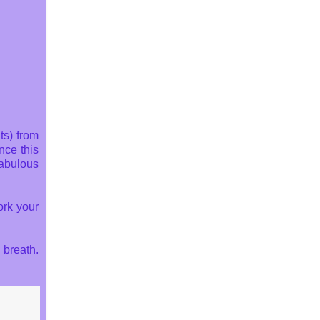
ts) from
nce this
fabulous
ork your
 breath.