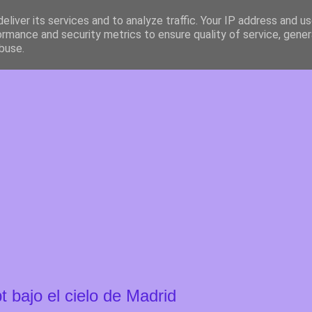
eliver its services and to analyze traffic. Your IP address and u
ormance and security metrics to ensure quality of service, gene
buse.
 bajo el cielo de Madrid