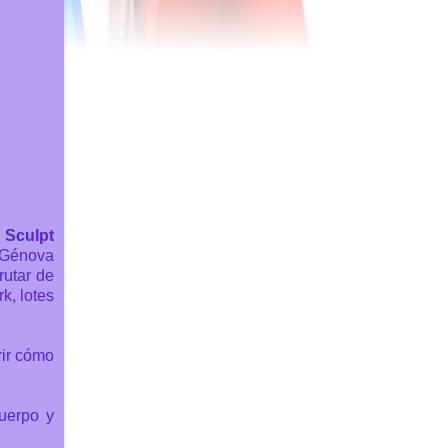
 Sculpt
o Génova
rutar de
k, lotes
rir cómo
cuerpo y