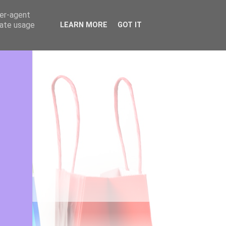
ser-agent
rate usage
LEARN MORE
GOT IT