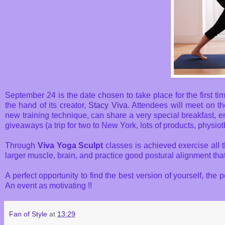
September 24 is the date chosen to take place for the first t
the hand of its creator,
Stacy Viva
. Attendees will meet on t
new training technique, can share a very special breakfast, en
giveaways (a trip for two to New York, lots of products, physiot
Through
Viva Yoga Sculpt
classes is achieved exercise all 
larger muscle, brain, and practice good postural alignment that
A perfect opportunity to find the best version of yourself, t
An event as motivating !!
Fan of Style
at
13:29