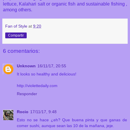
lettuce, Kalahari salt or organic fish and sustainable fishing ,
among others.
Fan of Style
at
9:20
Compartir
6 comentarios:
Unknown
16/11/17, 20:55
It looks so healthy and delicious!
http://violettedaily.com
Responder
Rocio
17/11/17, 9:48
Esto no se hace ¿eh? Que buena pinta y que ganas de
comer sushi, aunque sean las 10 de la mañana, jeje.