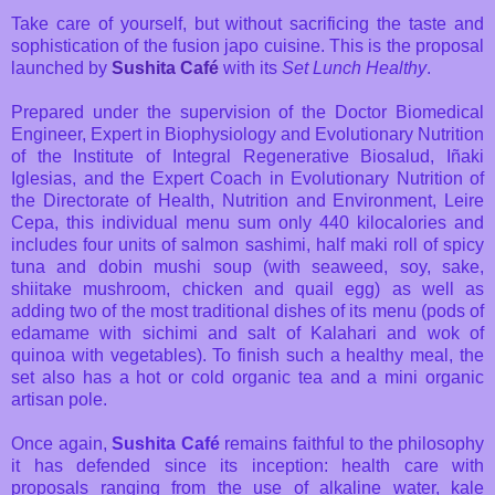
Take care of yourself, but without sacrificing the taste and
sophistication of the fusion japo cuisine. This is the proposal
launched by
Sushita Café
with its
Set Lunch Healthy
.
Prepared under the supervision of the Doctor Biomedical
Engineer, Expert in Biophysiology and Evolutionary Nutrition
of the Institute of Integral Regenerative Biosalud, Iñaki
Iglesias, and the Expert Coach in Evolutionary Nutrition of
the Directorate of Health, Nutrition and Environment, Leire
Cepa, this individual menu sum only 440 kilocalories and
includes four units of salmon sashimi, half maki roll of spicy
tuna and dobin mushi soup (with seaweed, soy, sake,
shiitake mushroom, chicken and quail egg) as well as
adding two of the most traditional dishes of its menu (pods of
edamame with sichimi and salt of Kalahari and wok of
quinoa with vegetables). To finish such a healthy meal, the
set also has a hot or cold organic tea and a mini organic
artisan pole.
Once again,
Sushita Café
remains faithful to the philosophy
it has defended since its inception: health care with
proposals ranging from the use of alkaline water, kale