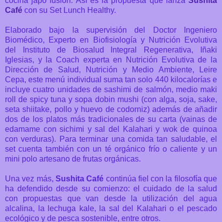
cocina japo fusión. Así es la propuesta que lanza
Sushita
Café
con su Set Lunch Healthy.
Elaborado bajo la supervisión del Doctor Ingeniero
Biomédico, Experto en Biofisiología y Nutrición Evolutiva
del Instituto de Biosalud Integral Regenerativa, Iñaki
Iglesias, y la Coach experta en Nutrición Evolutiva de la
Dirección de Salud, Nutrición y Medio Ambiente, Leire
Cepa, este menú individual suma tan solo 440 kilocalorías e
incluye
cuatro unidades de sashimi de salmón, medio maki
roll de spicy tuna y sopa dobin mushi (con alga, soja, sake,
seta shiitake, pollo y huevo de codorniz) además de añadir
dos de los platos
más tradicionales de su carta
(
vainas de
edamame con sichimi y sal del Kalahari y wok de quinoa
con verduras). P
ara terminar una comida tan saludable, el
set cuenta también con un té orgánico frío o caliente y un
mini polo artesano de frutas orgánicas.
Una vez más,
Sushita Café
continúa fiel con la filosofía que
ha defendido desde su comienzo: el cuidado de la salud
con propuestas que van desde la utilización del agua
alcalina, la lechuga kale, la sal del Kalahari o el pescado
ecológico y de pesca sostenible, entre otros.