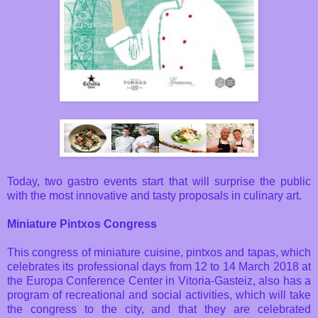
Today, two gastro events start that will surprise the public
with the most innovative and tasty proposals in culinary art.
Miniature Pintxos Congress
This congress of miniature cuisine, pintxos and tapas, which
celebrates its professional days from 12 to 14 March 2018 at
the Europa Conference Center in Vitoria-Gasteiz, also has a
program of recreational and social activities, which will take
the congress to the city, and that they are celebrated