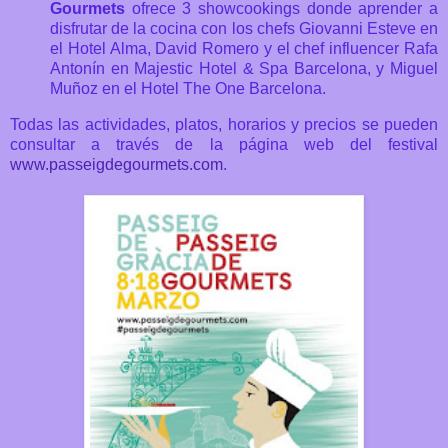
Gourmets
ofrece 3 showcookings donde aprender a
disfrutar de la cocina con los chefs Giovanni Esteve en
el Hotel Alma, David Romero y el chef influencer Rafa
Antonín en Majestic Hotel & Spa Barcelona, y Miguel
Muñoz en el Hotel The One Barcelona.
Todas las actividades, platos, horarios y precios se pueden
consultar a través de la página web del festival
www.passeigdegourmets.com
.