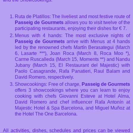
Ruta de Platillos: The liveliest and most festive route of
Passeig de Gourmets
allows you to visit twelve of the
participating restaurants, enjoying their dishes for € 7.
Menus with 4 hands: The most exclusive nights of
Passeig de Gourmets
arrive with Menus at 4 hands
led by the renowned chefs Martín Berasategui (March
6, Lasarte ***), Joan Roca (March 8, Roca Moo *),
Carme Ruscalleda (March 15, Moments **) and Nandu
Jubany (March 15, El Restaurant del Majestic) with
Paolo Casagrande, Rafa Panatieri, Raul Balam and
David Romero, respectively.
Showcookings: Free of charge,
Passeig de Gourmets
offers 3 showcookings where you can learn to enjoy
cooking with chefs Giovanni Esteve at Hotel Alma,
David Romero and chef influencer Rafa Antonín at
Majestic Hotel & Spa Barcelona, ​​and Miguel Muñoz at
the Hotel The One Barcelona.
All activities, dishes, schedules and prices can be viewed