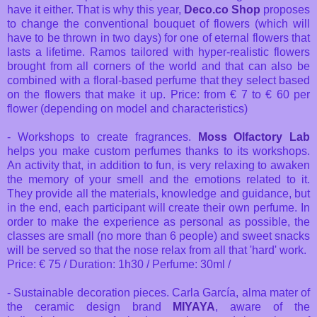
have it either. That is why this year,
Deco.co Shop
proposes
to change the conventional bouquet of flowers (which will
have to be thrown in two days) for one of eternal flowers that
lasts a lifetime. Ramos tailored with hyper-realistic flowers
brought from all corners of the world and that can also be
combined with a floral-based perfume that they select based
on the flowers that make it up. Price: from € 7 to € 60 per
flower (depending on model and characteristics)
- Workshops to create fragrances.
Moss Olfactory Lab
helps you make custom perfumes thanks to its workshops.
An activity that, in addition to fun, is very relaxing to awaken
the memory of your smell and the emotions related to it.
They provide all the materials, knowledge and guidance, but
in the end, each participant will create their own perfume. In
order to make the experience as personal as possible, the
classes are small (no more than 6 people) and sweet snacks
will be served so that the nose relax from all that 'hard' work.
Price: € 75 / Duration: 1h30 / Perfume: 30ml /
- Sustainable decoration pieces. Carla García, alma mater of
the ceramic design brand
MIYAYA
, aware of the