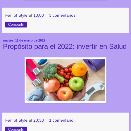
Fan of Style
at
13:08
3 comentarios:
Compartir
martes, 11 de enero de 2022
Propósito para el 2022: invertir en Salud
Fan of Style
at
20:38
1 comentario:
Compartir