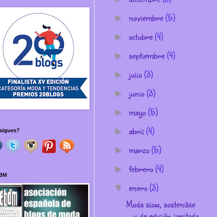
noviembre
(5)
►
octubre
(4)
►
septiembre
(4)
►
julio
(3)
►
junio
(3)
►
mayo
(5)
►
abril
(4)
►
sigues?
marzo
(5)
►
febrero
(4)
►
BM
enero
(3)
▼
Moda slow, sostenible
y de edición limitada