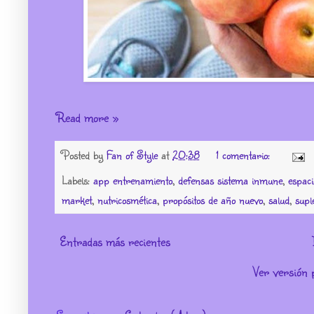
Read more »
Posted by
Fan of Style
at
20:38
1 comentario:
Labels:
app entrenamiento
,
defensas sistema inmune
,
espac
market
,
nutricosmética
,
propósitos de año nuevo
,
salud
,
supl
Entradas más recientes
Ver versión 