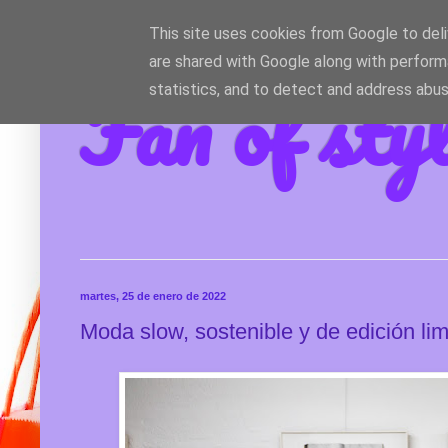
This site uses cookies from Google to deliv
are shared with Google along with perform
Fan of sty
statistics, and to detect and address abus
martes, 25 de enero de 2022
Moda slow, sostenible y de edición lim