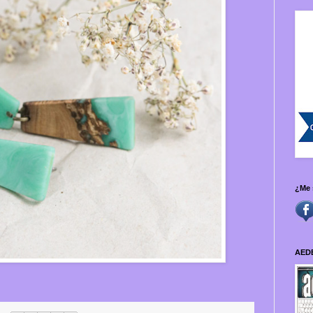
¿Me 
AED