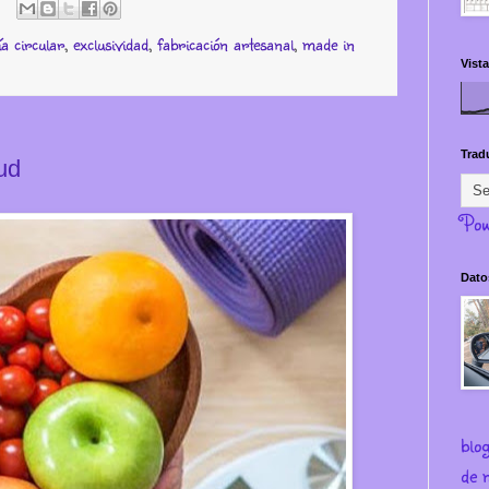
a circular
,
exclusividad
,
fabricación artesanal
,
made in
Vista
Trad
lud
Pow
Dato
blo
de m