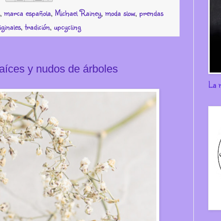
,
marca española
,
Michael Rainey
,
moda slow
,
prendas
iginales
,
tradición
,
upcycling
aíces y nudos de árboles
La 