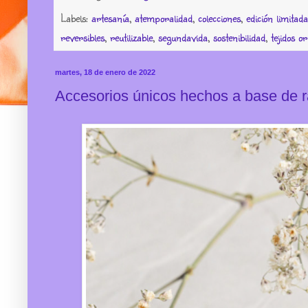
Labels:
artesanía
,
atemporalidad
,
colecciones
,
edición limitada
reversibles
,
reutilizable
,
segundavida
,
sostenibilidad
,
tejidos or
martes, 18 de enero de 2022
Accesorios únicos hechos a base de r