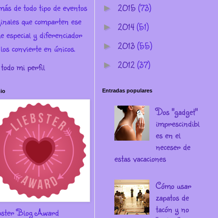
más de todo tipo de eventos
2015
(73)
►
ginales que comparten ese
2014
(51)
►
e especial y diferenciador
2013
(55)
►
los convierte en únicos.
2012
(37)
►
 todo mi perfil
Entradas populares
io
Dos "gadget"
imprescindibl
es en el
neceser de
estas vacaciones
Cómo usar
zapatos de
tacón y no
bster Blog Award