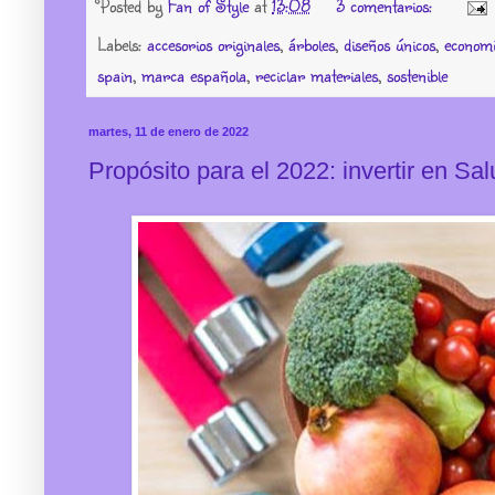
Posted by
Fan of Style
at
13:08
3 comentarios:
Labels:
accesorios originales
,
árboles
,
diseños únicos
,
economí
spain
,
marca española
,
reciclar materiales
,
sostenible
martes, 11 de enero de 2022
Propósito para el 2022: invertir en Sa