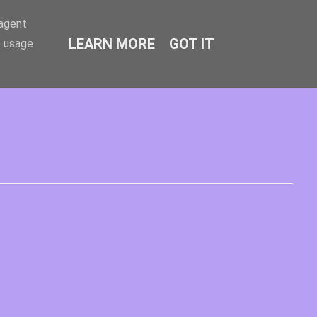
-agent
LEARN MORE
GOT IT
e usage