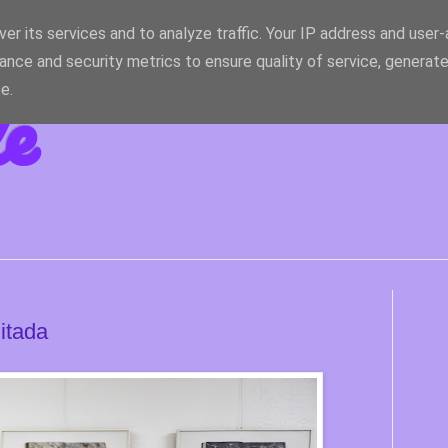
er its services and to analyze traffic. Your IP address and user
ance and security metrics to ensure quality of service, generat
le
e.
itada