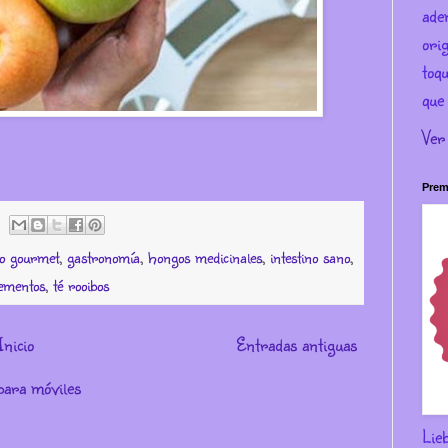
ade
ori
toqu
que 
Ver
Prem
io gourmet
,
gastronomía
,
hongos medicinales
,
intestino sano
,
ementos
,
té rooibos
Inicio
Entradas antiguas
para móviles
Lie