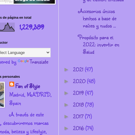
Accesorios únicos
hechos a base de
s de página en total
raíces y nudos ...
1,229,389
Propósito para el
2022: invertir en
uctor
Salud
ered by
Translate
2021
(47)
►
s personales
2020
(48)
►
Fan of Style
2019
(47)
►
Madrid, MADRID,
Spain
2018
(78)
►
A través de este
2017
(71)
►
g, descubriremos marcas
2016
(74)
►
oda, belleza y lifestyle,