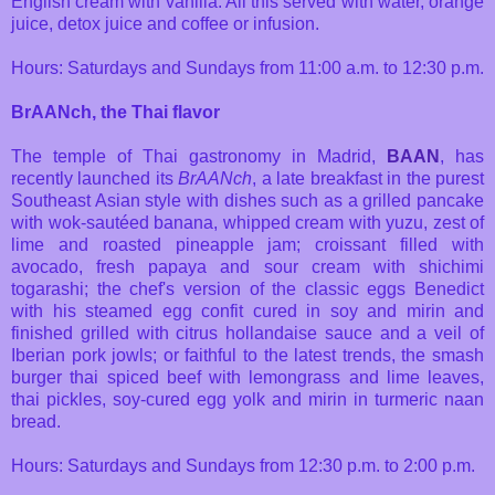
English cream with vanilla. All this served with water, orange
juice, detox juice and coffee or infusion.
Hours: Saturdays and Sundays from 11:00 a.m. to 12:30 p.m.
BrAANch, the Thai flavor
The temple of Thai gastronomy in Madrid,
BAAN
, has
recently launched its
BrAANch
, a late breakfast in the purest
Southeast Asian style with dishes such as a grilled pancake
with wok-sautéed banana, whipped cream with yuzu, zest of
lime and roasted pineapple jam; croissant filled with
avocado, fresh papaya and sour cream with shichimi
togarashi; the chef's version of the classic eggs Benedict
with his steamed egg confit cured in soy and mirin and
finished grilled with citrus hollandaise sauce and a veil of
Iberian pork jowls; or faithful to the latest trends, the smash
burger thai spiced beef with lemongrass and lime leaves,
thai pickles, soy-cured egg yolk and mirin in turmeric naan
bread.
Hours: Saturdays and Sundays from 12:30 p.m. to 2:00 p.m.