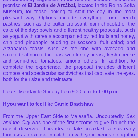
promise of
El Jardín de Arzábal
, located in the Reina Sofía
Museum, for those looking to start the day in the most
pleasant way. Options include everything from French
pastries, such as the butter croissant, pain chocolat or the
cake of the day; bowls and different healthy proposals, such
as yogurt with cereals accompanied by red fruits and honey,
chia and pineapple pudding or seasonal fruit salad; and
Arzabalera toasts, such as the one with avocado and
smoked salmon or the toast with turkey breast, fresh cheese
and semi-dried tomatoes, among others. In addition, to
complete the experience, the proposal includes different
combos and spectacular sandwiches that captivate the eyes,
both for their size and their taste.
Hours: Monday to Sunday from 9:30 a.m. to 1:00 p.m.
If you want to feel like Carrie Bradshaw
From the Upper East Side to Malasaña. Undoubtedly,
Sex
and the City
was one of the first sitcoms to give Brunch the
role it deserved. This idea of late breakfast versus early
lunch as an excuse to catch up with your friends doing it in