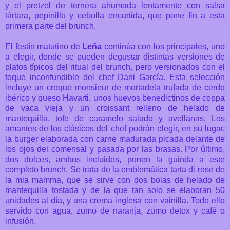
y el pretzel de ternera ahumada lentamente con salsa
tártara, pepinillo y cebolla encurtida, que pone fin a esta
primera parte del brunch.
El festín matutino de
Leña
continúa con los principales, uno
a elegir, donde se pueden degustar distintas versiones de
platos típicos del ritual del brunch, pero versionados con el
toque inconfundible del chef Dani García. Esta selección
incluye un croque monsieur de mortadela trufada de cerdo
ibérico y queso Havarti, unos huevos benedictinos de coppa
de vaca vieja y un croissant relleno de helado de
mantequilla, tofe de caramelo salado y avellanas. Los
amantes de los clásicos del chef podrán elegir, en su lugar,
la burger elaborada con carne madurada picada delante de
los ojos del comensal y pasada por las brasas.
Por último,
dos dulces, ambos incluidos, ponen la guinda a este
completo brunch. Se trata de la emblemática tarta di rose de
la mia mamma, que se sirve con dos bolas de helado de
mantequilla tostada y de la que tan solo se elaboran 50
unidades al día, y una crema inglesa con vainilla. Todo ello
servido
con agua, zumo de naranja, zumo detox y café o
infusión.