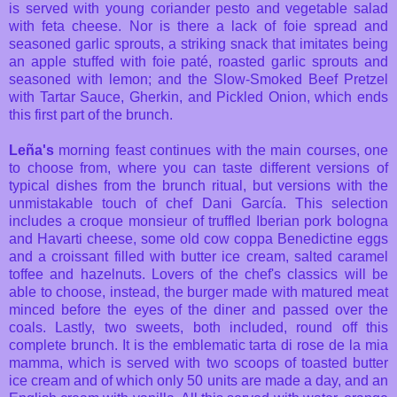
is served with young coriander pesto and vegetable salad
with feta cheese. Nor is there a lack of foie spread and
seasoned garlic sprouts, a striking snack that imitates being
an apple stuffed with foie paté, roasted garlic sprouts and
seasoned with lemon; and the Slow-Smoked Beef Pretzel
with Tartar Sauce, Gherkin, and Pickled Onion, which ends
this first part of the brunch.
Leña's
morning feast continues with the main courses, one
to choose from, where you can taste different versions of
typical dishes from the brunch ritual, but versions with the
unmistakable touch of chef Dani García. This selection
includes a croque monsieur of truffled Iberian pork bologna
and Havarti cheese, some old cow coppa Benedictine eggs
and a croissant filled with butter ice cream, salted caramel
toffee and hazelnuts. Lovers of the chef's classics will be
able to choose, instead, the burger made with matured meat
minced before the eyes of the diner and passed over the
coals. Lastly, two sweets, both included, round off this
complete brunch. It is the emblematic tarta di rose de la mia
mamma, which is served with two scoops of toasted butter
ice cream and of which only 50 units are made a day, and an