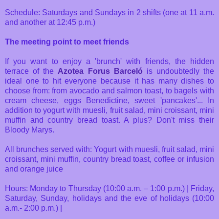
Schedule: Saturdays and Sundays in 2 shifts (one at 11 a.m.
and another at 12:45 p.m.)
The meeting point to meet friends
If you want to enjoy a 'brunch' with friends, the hidden
terrace of the
Azotea Forus Barceló
is undoubtedly the
ideal one to hit everyone because it has many dishes to
choose from: from avocado and salmon toast, to bagels with
cream cheese, eggs Benedictine, sweet 'pancakes'... In
addition to yogurt with muesli, fruit salad, mini croissant, mini
muffin and country bread toast. A plus? Don't miss their
Bloody Marys.
All brunches served with: Yogurt with muesli, fruit salad, mini
croissant, mini muffin, country bread toast, coffee or infusion
and orange juice
Hours: Monday to Thursday (10:00 a.m. – 1:00 p.m.) | Friday,
Saturday, Sunday, holidays and the eve of holidays (10:00
a.m.- 2:00 p.m.) |