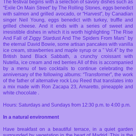
The festival begins with a selection of savory dishes such as
“Exile On Main Street” by The Rolling Stones, eggs benedict
with salmon and grilled avocado, or “Harvest”, by Canadian
singer Neil Young, eggs benedict with turkey, truffle and
grilled cheese. And it ends with a series of sweet and
irresistible dishes in which it is worth highlighting "The Rise
And Fall of Ziggy Stardust And The Spiders From Mars" by
the eternal David Bowie, some artisan pancakes with vanilla
ice cream, strawberries and maple syrup or a " Vol.4” by the
British band Black Sabbath, a crunchy croissant with
Nutella, ice cream and red berries All of this is accompanied
by a menu of two cocktails to continue celebrating the
anniversary of the following albums: “Transformer”, the work
of the father of alternative rock Lou Reed that translates into
a mix made with Ron Zacapa 23, Amaretto, pineapple and
white chocolate .
Hours: Saturdays and Sundays from 12:30 p.m. to 4:00 p.m.
In a natural environment
Have breakfast on a beautiful terrace, in a quiet garden
surrounded by vegetation in the heart of Madrid. This is the