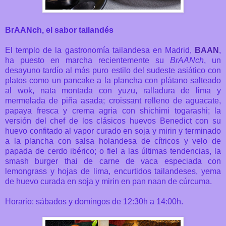
BrAANch, el sabor tailandés
El templo de la gastronomía tailandesa en Madrid,
BAAN
,
ha puesto en marcha recientemente su
BrAANch
, un
desayuno tardío al más puro estilo del sudeste asiático con
platos como un pancake a la plancha con plátano salteado
al wok, nata montada con yuzu, ralladura de lima y
mermelada de piña asada; croissant relleno de aguacate,
papaya fresca y crema agria con shichimi togarashi; la
versión del chef de los clásicos huevos Benedict con su
huevo confitado al vapor curado en soja y mirin y terminado
a la plancha con salsa holandesa de cítricos y velo de
papada de cerdo ibérico; o fiel a las últimas tendencias, la
smash burger thai de carne de vaca especiada con
lemongrass y hojas de lima, encurtidos tailandeses, yema
de huevo curada en soja y mirin en pan naan de cúrcuma.
Horario: sábados y domingos de 12:30h a 14:00h.