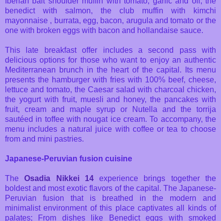
Iberian bait shoulder muffin with tomato, garlic and oil, the
benedict with salmon, the club muffin with kimchi
mayonnaise , burrata, egg, bacon, arugula and tomato or the
one with broken eggs with bacon and hollandaise sauce.
This late breakfast offer includes a second pass with
delicious options for those who want to enjoy an authentic
Mediterranean brunch in the heart of the capital. Its menu
presents the hamburger with fries with 100% beef, cheese,
lettuce and tomato, the Caesar salad with charcoal chicken,
the yogurt with fruit, muesli and honey, the pancakes with
fruit, cream and maple syrup or Nutella and the torrija
sautéed in toffee with nougat ice cream. To accompany, the
menu includes a natural juice with coffee or tea to choose
from and mini pastries.
Japanese-Peruvian fusion cuisine
The
Osadia Nikkei 14
experience brings together the
boldest and most exotic flavors of the capital. The Japanese-
Peruvian fusion that is breathed in the modern and
minimalist environment of this place captivates all kinds of
palates; From dishes like Benedict eggs with smoked