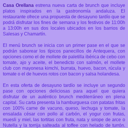
Casa Orellana
estrena nueva carta de brunch que incluye
platos inspirados en la gastronomía andaluza. El
restaurante ofrece una propuesta de desayuno tardío que se
podrá disfrutar los fines de semana y los festivos de 11:00h
a 13:00h en sus dos locales ubicados en los barrios de
Salesas y Chamartín.
El menú brunch se inicia con un primer pase en el que se
podrán saborear los típicos panecillos de Antequera, con
opciones como el de mollete de paletilla ibérica de cebo con
tomate, ajo y aceite, el benedicto con salmón, el mollete
club con mayonesa kimchi, burrata, huevo, bacon, rúcula y
tomate o el de huevos rotos con bacon y salsa holandesa.
En esta oferta de desayuno tardío se incluye un segundo
pase con opciones deliciosas para aquel que quiera
disfrutar de un auténtico brunch mediterráneo en plena
capital. Su carta presenta la hamburguesa con patatas fritas
con 100% carne de vacuno, queso, lechuga y tomate, la
ensalada césar con pollo al carbón, el yogur con frutas,
muesli y miel, las tortitas con fruta, nata y sirope de arce o
Nutella y la torrija salteada al toffee con helado de turrón.