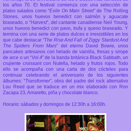
los años 70. El festival comienza con una selección de
platos salados como “
Exile On Main Street”
de The Rolling
Stones, unos huevos benedict con salmón y aguacate
braseado, o “
Harvest
”, del cantante canadiense Neil Young,
unos huevos benedict con pavo, trufa y queso braseado. Y
termina con una serie de platos dulces e irresistibles en los
que cabe destacar
“The Rise And Fall of Ziggy Stardust And
The Spiders From Mars
” del eterno David Bowie, unos
pancakes artesanos con helado de vainilla, fresas y sirope
de arce o un “
Vol.4”
de la banda británica Black Sabbath, un
crujiente croissant con Nutella, helado y frutos rojos. Todo
ello se acompaña con una carta de dos cócteles para
continuar celebrando el aniversario de los siguientes
álbumes: “
Transformer
”, obra del padre del rock alternativo
Lou Reed que se traduce en un mix elaborado con Ron
Zacapa 23, Amaretto, piña y chocolate blanco.
Horario: sábados y domingos de 12:30h a 16:00h.