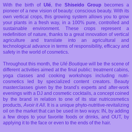
With the birth of
Ulé
, the
Shiseido Group
becomes a
pioneer of a new vision of beauty: conscious beauty. With its
own vertical crops, this growing system allows you to grow
your plants in a fresh way, in a 100% pure, controlled and
sustainable environment. These crops represent a
redefinition of nature, thanks to a great innovation of vertical
agriculture and translate into an agricultural and
technological advance in terms of responsibility, efficacy and
safety in the world of cosmetics.
Throughout this month, the
Ulé Boutique
will be the scene of
different activities aimed at the final public: treatment cabins,
yoga classes and cooking workshops including nutri-
cosmetics led by specialized content creators. Beauty
masterclasses given by the brand's experts and after-work
evenings with a DJ and cosmetic cocktails, a concept coined
by the brand in relation to one of its star nutricosmetics
products,
Avoir it All
. It is a unique phyto-nutritive-revitalizing
oil on the market that can be used in two ways: IN, by adding
a few drops to your favorite foods or drinks, and OUT, by
applying it to the face or even to the ends of the hair.