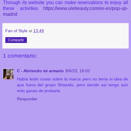
Through its website you can make reservations to enjoy all
these activities
https://www.ulebeauty.com/es-es/pop-up-
madrid
Fan of Style
at
13:49
Compartir
1 comentario:
C - Abriendo mi armario
8/6/23, 18:02
Había leído cosas sobre la marca pero no tenía ni idea de
que fuera del grupo Shiseido, pero siendo así tengo aún
más ganas de probarla.
Responder