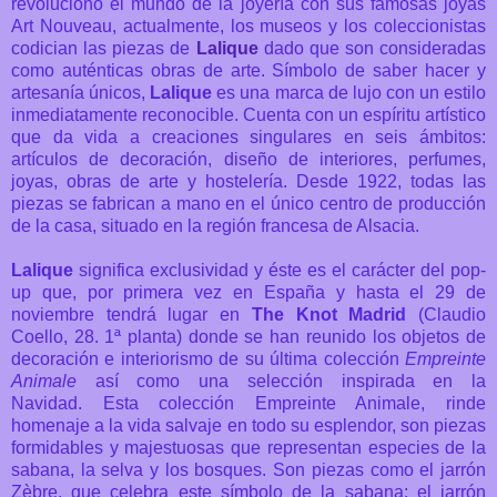
revolucionó el mundo de la joyería con sus famosas joyas
Art Nouveau, actualmente, los museos y los coleccionistas
codician las piezas de
Lalique
dado que son consideradas
como auténticas obras de arte. Símbolo de saber hacer y
artesanía únicos,
Lalique
es una marca de lujo con un estilo
inmediatamente reconocible. Cuenta con un espíritu artístico
que da vida a creaciones singulares en seis ámbitos:
artículos de decoración, diseño de interiores, perfumes,
joyas, obras de arte y hostelería. Desde 1922, todas las
piezas se fabrican a mano en el único centro de producción
de la casa, situado en la región francesa de Alsacia.
Lalique
significa exclusividad y éste es el carácter del pop-
up que, por primera vez en España y hasta el 29 de
noviembre tendrá lugar en
The Knot Madrid
(Claudio
Coello, 28. 1ª planta) donde se han reunido los objetos de
decoración e interiorismo de su última colección
Empreinte
Animale
así como una selección inspirada en la
Navidad.
Esta colección Empreinte Animale, rinde
homenaje a la vida salvaje en todo su esplendor, son piezas
formidables y majestuosas que representan especies de la
sabana, la selva y los bosques. Son piezas como el jarrón
Zèbre, que celebra este símbolo de la sabana; el jarrón