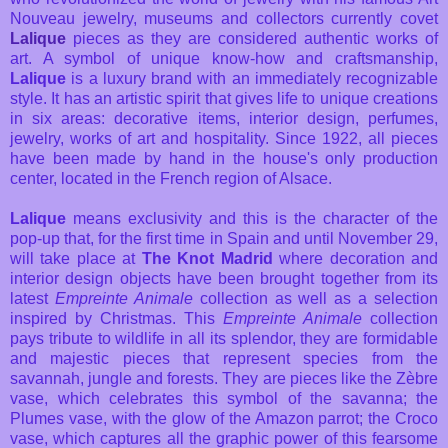
Nouveau jewelry, museums and collectors currently covet
Lalique
pieces as they are considered authentic works of
art. A symbol of unique know-how and craftsmanship,
Lalique
is a luxury brand with an immediately recognizable
style. It has an artistic spirit that gives life to unique creations
in six areas: decorative items, interior design, perfumes,
jewelry, works of art and hospitality. Since 1922, all pieces
have been made by hand in the house's only production
center, located in the French region of Alsace.
Lalique
means exclusivity and this is the character of the
pop-up that, for the first time in Spain and until November 29,
will take place at
The Knot Madrid
where decoration and
interior design objects have been brought together from its
latest
Empreinte Animale
collection as well as a selection
inspired by Christmas. This
Empreinte Animale
collection
pays tribute to wildlife in all its splendor, they are formidable
and majestic pieces that represent species from the
savannah, jungle and forests. They are pieces like the Zèbre
vase, which celebrates this symbol of the savanna; the
Plumes vase, with the glow of the Amazon parrot; the Croco
vase, which captures all the graphic power of this fearsome