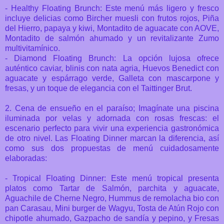
- Healthy Floating Brunch: Este menú más ligero y fresco
incluye delicias como Bircher muesli con frutos rojos, Piña
del Hierro, papaya y kiwi, Montadito de aguacate con AOVE,
Montadito de salmón ahumado y un revitalizante Zumo
multivitamínico.
- Diamond Floating Brunch: La opción lujosa ofrece
auténtico caviar, blinis con nata agria, Huevos Benedict con
aguacate y espárrago verde, Galleta con mascarpone y
fresas, y un toque de elegancia con el Taittinger Brut.
2. Cena de ensueño en el paraíso;
Imagínate una piscina
iluminada por velas y adornada con rosas frescas: el
escenario perfecto para vivir una experiencia gastronómica
de otro nivel. Las Floating Dinner marcan la diferencia, así
como sus dos propuestas de menú cuidadosamente
elaboradas:
- Tropical Floating Dinner: Este menú tropical presenta
platos como Tartar de Salmón, parchita y aguacate,
Aguachile de Cherne Negro, Hummus de remolacha bio con
pan Carasau, Mini burger de Wagyu, Tosta de Atún Rojo con
chipotle ahumado, Gazpacho de sandía y pepino, y Fresas