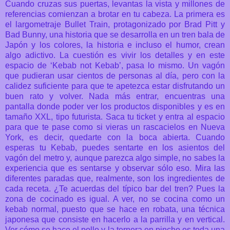
Cuando cruzas sus puertas, levantas la vista y millones de
referencias comienzan a brotar en tu cabeza. La primera es
el largometraje Bullet Train, protagonizado por Brad Pitt y
Bad Bunny, una historia que se desarrolla en un tren bala de
Japón y los colores, la historia e incluso el humor, crean
algo adictivo. La cuestión es vivir los detalles y en este
espacio de ‘Kebab not Kebab’, pasa lo mismo. Un vagón
que pudieran usar cientos de personas al día, pero con la
calidez suficiente para que te apetezca estar disfrutando un
buen rato y volver.
Nada más entrar, encuentras una
pantalla donde poder ver los productos disponibles y es en
tamaño XXL, tipo futurista. Saca tu ticket y entra al espacio
para que te pase como si vieras un rascacielos en Nueva
York, es decir, quedarte con la boca abierta. Cuando
esperas tu Kebab, puedes sentarte en los asientos del
vagón del metro y, aunque parezca algo simple, no sabes la
experiencia que es sentarse y observar sólo eso. Mira las
diferentes paradas que, realmente, son los ingredientes de
cada receta. ¿Te acuerdas del típico bar del tren? Pues la
zona de cocinado es igual. A ver, no se cocina como un
kebab normal, puesto que se hace en robata, una técnica
japonesa que consiste en hacerlo a la parrilla y en vertical.
Ver cómo se hace el pollo y la ternera en pincho es toda una