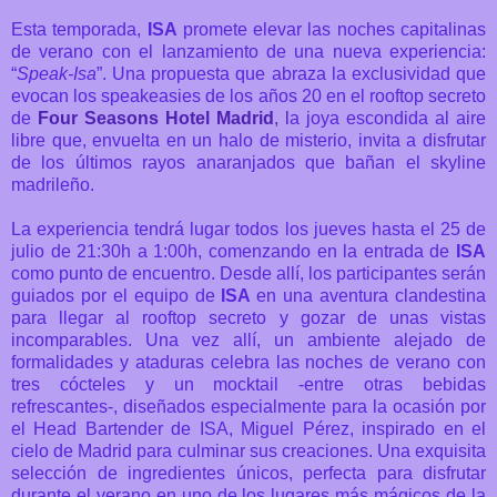
Esta temporada,
ISA
promete elevar las noches capitalinas
de verano con el lanzamiento de una nueva experiencia:
“
Speak-Isa
”. Una propuesta que abraza la exclusividad que
evocan los speakeasies de los años 20 en el rooftop secreto
de
Four Seasons Hotel Madrid
, l
a joya escondida al aire
libre que, envuelta en un halo de misterio, invita a disfrutar
de los últimos rayos anaranjados que bañan el skyline
madrileño.
La experiencia tendrá lugar todos los jueves hasta el 25 de
julio de 21:30h a 1:00h, comenzando en la entrada de
ISA
como punto de encuentro. Desde allí, los participantes serán
guiados por el equipo de
ISA
en una aventura clandestina
para llegar al rooftop secreto y gozar de unas vistas
incomparables. Una vez allí, un ambiente alejado de
formalidades y ataduras celebra las noches de verano con
tres cócteles y un mocktail -entre otras bebidas
refrescantes-, diseñados especialmente para la ocasión por
el Head Bartender de ISA, Miguel Pérez, inspirado en el
cielo de Madrid para culminar sus creaciones. Una exquisita
selección de ingredientes únicos, perfecta para disfrutar
durante el verano en uno de los lugares más mágicos de la