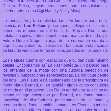
diseñador francés Jean Paul Gaultier o la diseñadora griega
Dimitra Petsa, cuyas creaciones han conquistado a
celebridades como Gigi Hadid y Nicky Minaj.
La innovación y la creatividad también forman parte de la
esencia de
Los Felices
y eso queda reflejado en los dos
elementos rompedores del hotel: La Pop-up Room, una
habitación polivalente disponible para marcas de moda, y la
Futuro House Stage, la joya de la corona en cuanto a
arquitectura y diseño, inspirada en las casas prefabricadas
de fibra de vidrio con forma de ovni, creadas en los años 70.
Los Felices
cuenta con espacios que cuidan cada mínimo
detalle. Encontramos así La Fashiontéque, un paraíso para
los amantes de la moda con una cuidada selección de
revistas y publicaciones especializadas.
La boutique dentro
del hotel, Les Fleurs, está capitaneada por la prescriptora de
moda María Bernad, quien también ejerce como consultora
de moda en el proyecto. Les Fleurs tendrá una selección de
piezas vintage escogidas por Bernad, así como marcas
upcycling de diseñadores participantes en el hotel y
prendas de su firma, también llamada Les Fleurs.
La música
es uno de los pilares fundamentales en cualquier hotel de