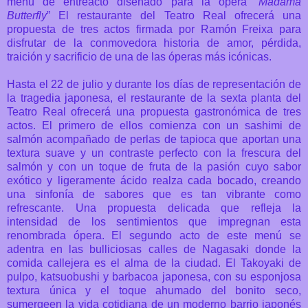
menú de entreacto diseñado para la ópera “
Madama
Butterfly
” El restaurante del Teatro Real ofrecerá una
propuesta de tres actos firmada por Ramón Freixa para
disfrutar de la conmovedora historia de amor, pérdida,
traición y sacrificio de una de las óperas más icónicas.
Hasta el 22 de julio y durante los días de representación de
la tragedia japonesa, el restaurante de la sexta planta del
Teatro Real ofrecerá una propuesta gastronómica de tres
actos. El primero de ellos comienza con un sashimi de
salmón acompañado de perlas de tapioca que aportan una
textura suave y un contraste perfecto con la frescura del
salmón y con un toque de fruta de la pasión cuyo sabor
exótico y ligeramente ácido realza cada bocado, creando
una sinfonía de sabores que es tan vibrante como
refrescante. Una propuesta delicada que refleja la
intensidad de los sentimientos que impregnan esta
renombrada ópera. El segundo acto de este menú se
adentra en las bulliciosas calles de Nagasaki donde la
comida callejera es el alma de la ciudad. El Takoyaki de
pulpo, katsuobushi y barbacoa japonesa, con su esponjosa
textura única y el toque ahumado del bonito seco,
sumergeen la vida cotidiana de un moderno barrio japonés