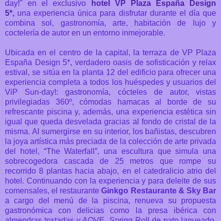
day!" en el exclusivo
hotel VP Plaza España Design
5*
,
una experiencia única para disfrutar durante el día que
combina sol, gastronomía, arte, habitación de lujo y
coctelería de autor en un entorno inmejorable.
Ubicada en el centro de la capital, la terraza de VP Plaza
España Design 5*, verdadero oasis de sofisticación y relax
estival, se sitúa en la planta 12 del edificio para ofrecer una
experiencia completa a todos los huéspedes y usuarios del
ViP Sun-day!: gastronomía, cócteles de autor, vistas
privilegiadas 360º, cómodas hamacas al borde de su
refrescante piscina y, además, una experiencia estética sin
igual que queda desvelada gracias al fondo de cristal de la
misma. Al sumergirse en su interior, los bañistas, descubren
la joya artística más preciada de la colección de arte privada
del hotel, “The Waterfall”, una escultura que simula una
sobrecogedora cascada de 25 metros que rompe su
recorrido 8 plantas hacia abajo, en el catedralicio atrio del
hotel.
Continuando con la experiencia y para deleite de sus
comensales, el restaurante
Ginkgo Restaurante & Sky Bar
a cargo del menú de la piscina, renueva su propuesta
gastronómica con delicias como la presa ibérica con
almendras tostadas y AOVE, Spring Roll de pato laqueado,