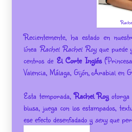
Rache
Recientemente, ha estado en nuest
línea
Rachel Rachel Roy
que puede y
centros de
El Corte Inglés
(Princesa
Valencia, Málaga, Gijón, Arabial en 
Esta temporada,
Rachel Roy
otorga 
blusa, juega con los estampados, text
ese efecto desenfadado y
sexy
que pers