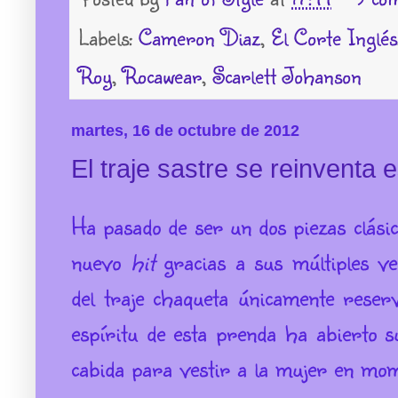
Labels:
Cameron Diaz
,
El Corte Inglés
Roy
,
Rocawear
,
Scarlett Johanson
martes, 16 de octubre de 2012
El traje sastre se reinventa
Ha pasado de ser un dos piezas clásic
nuevo
hit
gracias a sus múltiples ve
del traje chaqueta únicamente reserv
espíritu de esta prenda ha abierto su
cabida para vestir a la mujer en mom