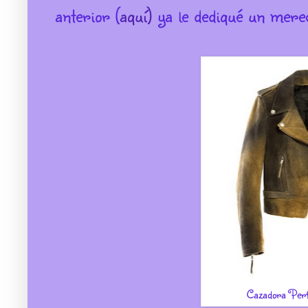
anterior (
aquí)
ya le dediqué un mere
Cazadora Perf