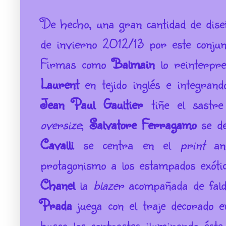
De hecho, una gran cantidad de dise
de invierno 2012/13 por este conjun
Firmas como
Balmain
lo reinterpr
Laurent
en tejido inglés e integrand
Jean Paul
Gaultier
tiñe el sastre
oversize
;
Salvatore
Ferragamo
se d
Cavalli
se centra en el
print
an
protagonismo a los estampados exót
Chanel
la
blazer
acompañada de fal
Prada
juega con el traje decorado 
busca los contrastes iluminando éste