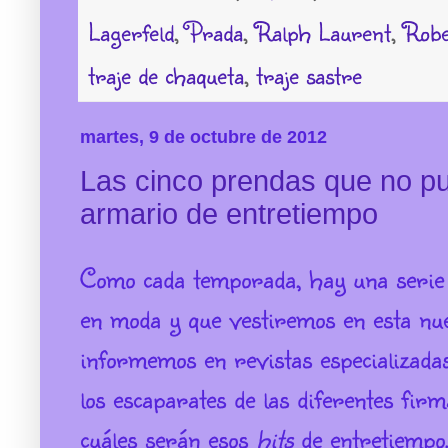
Lagerfeld
,
Prada
,
Ralph Laurent
,
Robe
traje de chaqueta
,
traje sastre
martes, 9 de octubre de 2012
Las cinco prendas que no pu
armario de entretiempo
Como cada temporada, hay una serie
en moda y que vestiremos en esta nu
informemos en revistas especializada
los escaparates de las diferentes fi
cuáles serán esos
hits
de entretiempo.