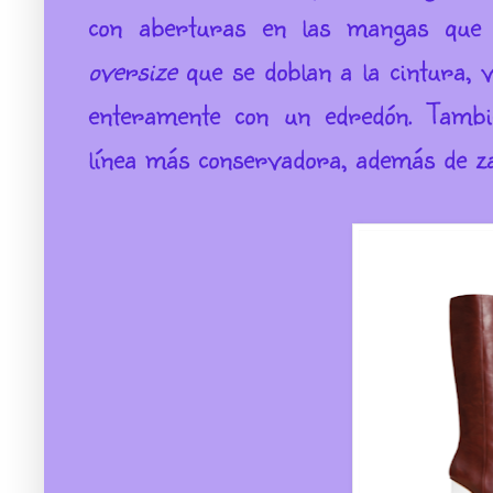
con aberturas en las mangas que d
oversize
que se doblan a la cintura, v
enteramente con un edredón. Tambi
línea más conservadora, además de za