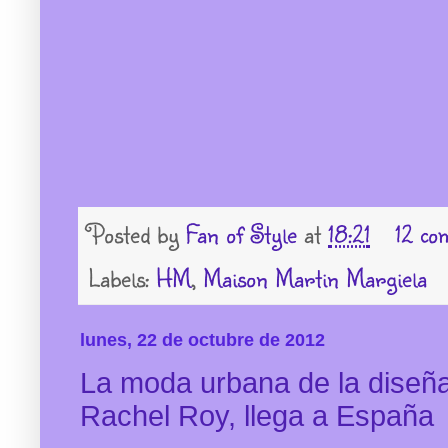
Posted by
Fan of Style
at
18:21
12 co
Labels:
HM
,
Maison Martin Margiela
lunes, 22 de octubre de 2012
La moda urbana de la diseñ
Rachel Roy, llega a España