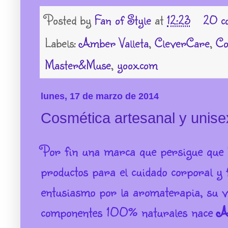
Posted by
Fan of Style
at
12:23
20 c
Labels:
Amber Valleta
,
CleverCare
,
Co
Master&Muse
,
yoox.com
lunes, 17 de marzo de 2014
Cosmética artesanal y unise
Por fin una marca que persigue que
productos para el cuidado corporal y fa
entusiasmo por la aromaterapia, su v
componentes 100% naturales nace
A