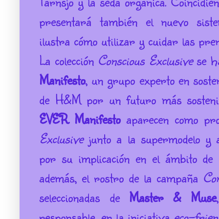
Tärnsjö y la seda orgánica. Coincidie
presentará también el nuevo sist
ilustra cómo utilizar y cuidar las pr
La colección
Conscious Exclusive
se ha
Manifesto
, un grupo experto en soste
de H&M por un futuro más sostenib
EVER Manifesto
aparecen como pro
Exclusive
junto a la supermodelo y 
por su implicación en el ámbito de l
además, el rostro de la campaña
Con
seleccionadas de
Master & Muse
responsable, en la iniciativa
eco-frien