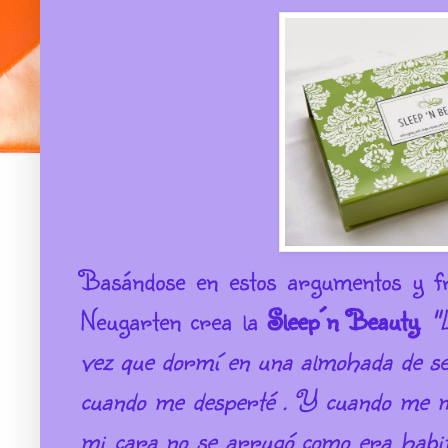
Basándose en estos argumentos y fr
Neugarten crea la
Sleep´n
Beauty
.
"
vez que dormí en una almohada de sed
cuando me desperté .
Y cuando me mi
mi cara no se arrugó como era habi