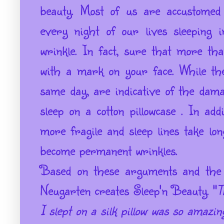
beauty.
Most of us are accustomed
every night of our lives sleeping i
wrinkle.
In fact, sure that more th
with a mark on your face.
While th
same day, are indicative of the dam
sleep on a cotton pillowcase .
In add
more fragile and sleep lines take lo
become permanent wrinkles.
Based on these arguments and the 
Neugarten creates Sleep'n Beauty.
"
T
I slept on a silk pillow was so amaz