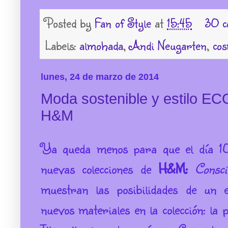
Posted by
Fan of Style
at
15:45
30 c
Labels:
almohada
,
Andi Neugarten
,
cos
lunes, 24 de marzo de 2014
Moda sostenible y estilo EC
H&M
Ya queda menos para que el día 10
nuevas colecciones de
H&M:
Consc
muestran las posibilidades de un e
nuevos materiales en la colección: la 