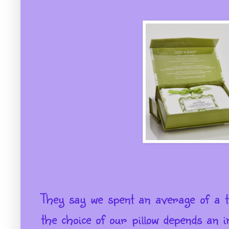
They say we spent an average of a t
the choice of our pillow depends an 