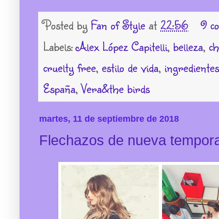
Posted by
Fan of Style
at
22:56
9 c
Labels:
Alex López Capitelli
,
belleza
,
c
cruelty free
,
estilo de vida
,
ingredientes
España
,
Vera&the birds
martes, 11 de septiembre de 2018
Flechazos de nueva tempor