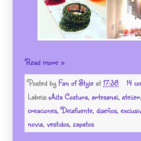
Read more »
Posted by
Fan of Style
at
17:38
14 c
Labels:
Alta Costura
,
artesanal
,
atelier
creaciones
,
Delafuente
,
diseños
,
exclusi
novia
,
vestidos
,
zapatos