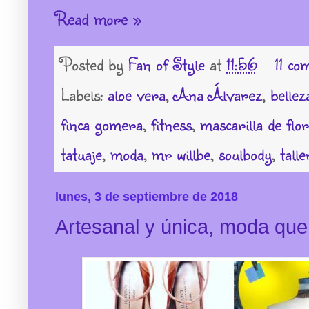
Read more »
Posted by
Fan of Style
at
11:56
11 co
Labels:
aloe vera
,
Ana Álvarez
,
bellez
finca gomera
,
fitness
,
mascarilla de flo
tatuaje
,
moda
,
mr willbe
,
soulbody
,
talle
lunes, 3 de septiembre de 2018
Artesanal y única, moda que