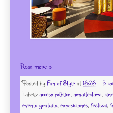
Read more »
Posted by
Fan of Style
at
16:26
5 co
Labels:
acceso público
,
arquitectura
,
cin
evento gratuito
,
exposiciones
,
festival
,
f