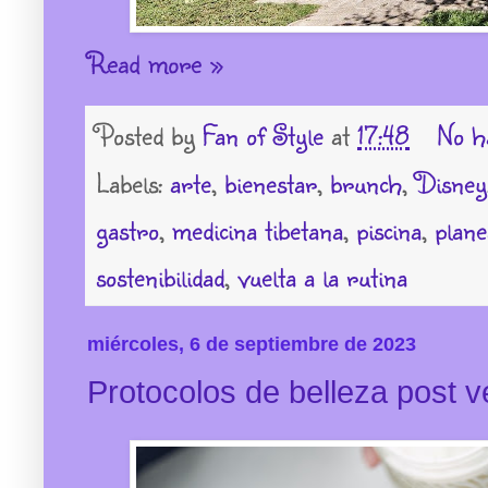
Read more »
Posted by
Fan of Style
at
17:48
No h
Labels:
arte
,
bienestar
,
brunch
,
Disney
gastro
,
medicina tibetana
,
piscina
,
plane
sostenibilidad
,
vuelta a la rutina
miércoles, 6 de septiembre de 2023
Protocolos de belleza post 