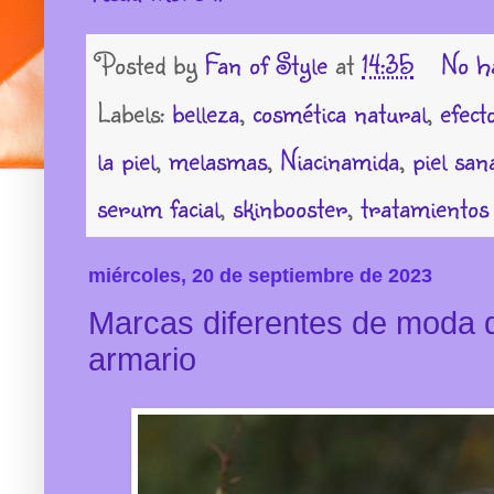
Posted by
Fan of Style
at
14:35
No h
Labels:
belleza
,
cosmética natural
,
efect
la piel
,
melasmas
,
Niacinamida
,
piel san
serum facial
,
skinbooster
,
tratamientos 
miércoles, 20 de septiembre de 2023
Marcas diferentes de moda q
armario