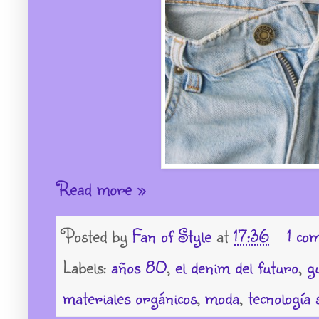
Read more »
Posted by
Fan of Style
at
17:36
1 co
Labels:
años 80
,
el denim del futuro
,
g
materiales orgánicos
,
moda
,
tecnología 