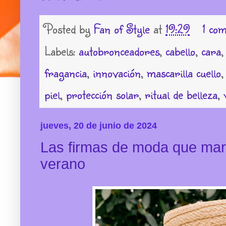
Posted by
Fan of Style
at
19:29
1 co
Labels:
autobronceadores
,
cabello
,
cara
fragancia
,
innovación
,
mascarilla cuello
piel
,
protección solar
,
ritual de belleza
,
jueves, 20 de junio de 2024
Las firmas de moda que marc
verano