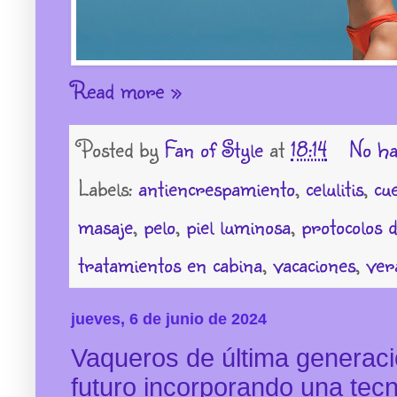
Read more »
Posted by
Fan of Style
at
18:14
No ha
Labels:
antiencrespamiento
,
celulitis
,
cu
masaje
,
pelo
,
piel luminosa
,
protocolos d
tratamientos en cabina
,
vacaciones
,
ver
jueves, 6 de junio de 2024
Vaqueros de última generaci
futuro incorporando una tec