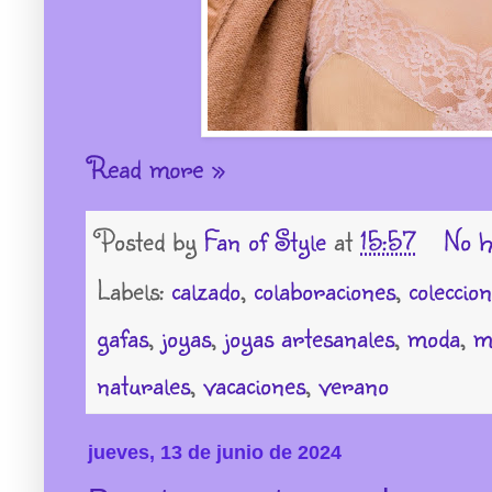
Read more »
Posted by
Fan of Style
at
15:57
No h
Labels:
calzado
,
colaboraciones
,
coleccio
gafas
,
joyas
,
joyas artesanales
,
moda
,
m
naturales
,
vacaciones
,
verano
jueves, 13 de junio de 2024