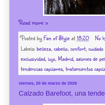
Read more »
Posted by
Fan of Style
at
18:20
No h
Labels:
belleza
,
cabello
,
confort
,
cuidado 
exclusividad
,
lujo
,
Madrid
,
salones de pe
tendencias capilares
,
tratamientos capil
viernes, 20 de marzo de 2026
Calzado Barefoot, una tend