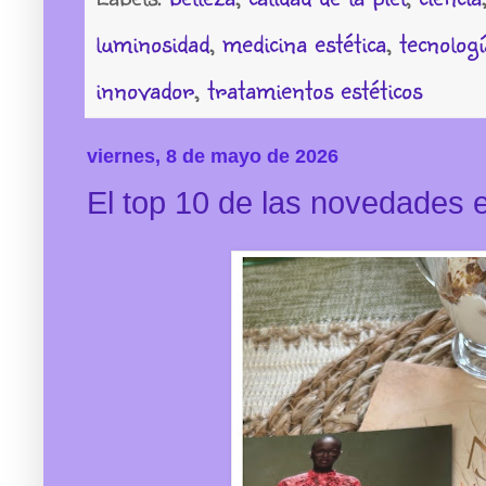
luminosidad
,
medicina estética
,
tecnolog
innovador
,
tratamientos estéticos
viernes, 8 de mayo de 2026
El top 10 de las novedades en