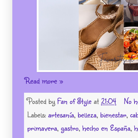
Read more »
Posted by
Fan of Style
at
21:04
No h
Labels:
artesanía
,
belleza
,
bienestar
,
ca
primavera
,
gastro
,
hecho en España
,
h