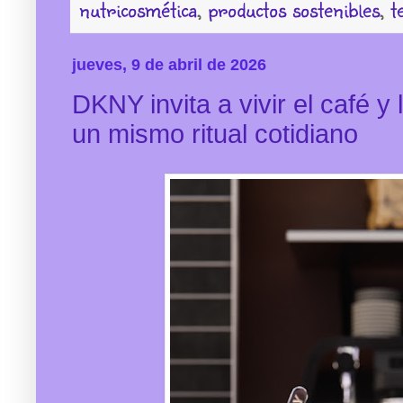
nutricosmética
,
productos sostenibles
,
t
jueves, 9 de abril de 2026
DKNY invita a vivir el café y
un mismo ritual cotidiano