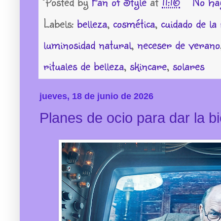
Posted by
Fan of Style
at
11:16
No ha
Labels:
belleza
,
cosmética
,
cuidado de la 
luminosidad natural
,
neceser de verano
rituales de belleza
,
skincare
,
solares
jueves, 18 de junio de 2026
Planes de ocio para dar la b