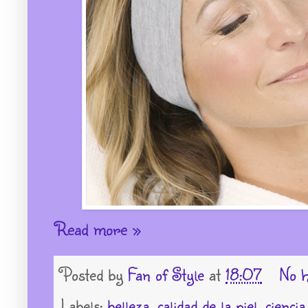
Read more »
Posted by
Fan of Style
at
18:07
No h
Labels:
belleza
,
calidad de la piel
,
ciencia