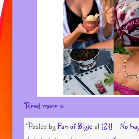
Read more »
Posted by
Fan of Style
at
12:11
No ha