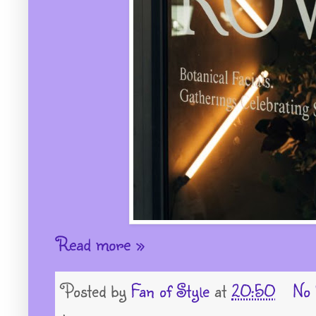
Read more »
Posted by
Fan of Style
at
20:50
No 