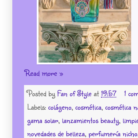
Read more »
Posted by
Fan of Style
at
19:57
1 co
Labels:
colágeno
,
cosmética
,
cosmética n
gama solar
,
lanzamientos beauty
,
limpi
novedades de belleza
,
perfumería nicho