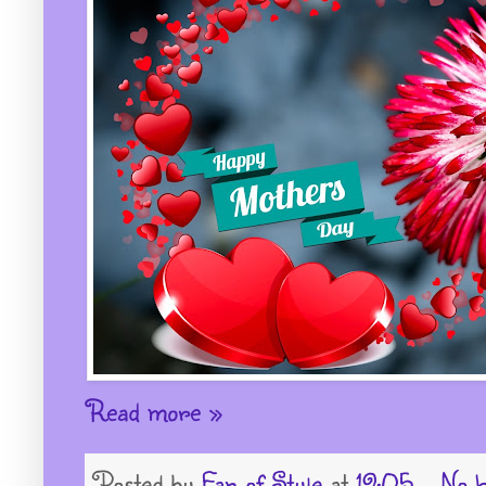
Read more »
Posted by
Fan of Style
at
19:05
No h