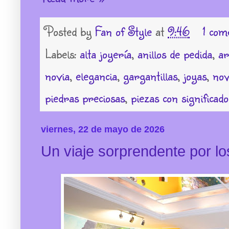
Posted by
Fan of Style
at
9:46
1 com
Labels:
alta joyería
,
anillos de pedida
,
ar
novia
,
elegancia
,
gargantillas
,
joyas
,
nov
piedras preciosas
,
piezas con significado
viernes, 22 de mayo de 2026
Un viaje sorprendente por los