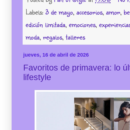
Labels:
3 de mayo
,
accesorios
,
amor
,
be
edición limitada
,
emociones
,
experiencia
moda
,
regalos
,
talleres
jueves, 16 de abril de 2026
Favoritos de primavera: lo ú
lifestyle