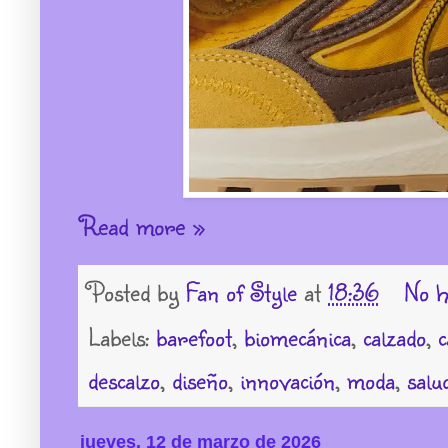
Read more »
Posted by
Fan of Style
at
18:36
No h
Labels:
barefoot
,
biomecánica
,
calzado
,
c
descalzo
,
diseño
,
innovación
,
moda
,
salu
jueves, 12 de marzo de 2026