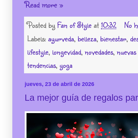
Read more »
Posted by
Fan of Style
at
10:32
No h
Labels:
ayurveda
,
belleza
,
bienestar
,
de
lifestyle
,
longevidad
,
novedades
,
nuevas 
tendencias
,
yoga
jueves, 23 de abril de 2026
La mejor guía de regalos par