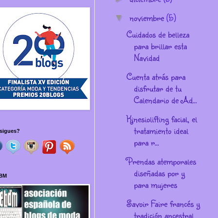
noviembre
(5)
▼
Cuidados de belleza
para brillar esta
Navidad
Cuenta atrás para
disfrutar de tu
Calendario de Ad...
Kinesiolifting facial, el
tratamiento ideal
sigues?
para r...
Prendas atemporales
diseñadas por y
BM
para mujeres
Savoir Faire francés y
tradición ancestral