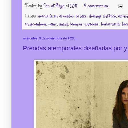
Posted by
Fan of Style
at
17:11
4 comentarios:
Labels:
armonía en el rostro
,
belleza
,
drenaje linfático
,
elimi
musculatura
,
relax
,
salud
,
terapia novedosa
,
tratamiento faci
miércoles, 9 de noviembre de 2022
Prendas atemporales diseñadas por y