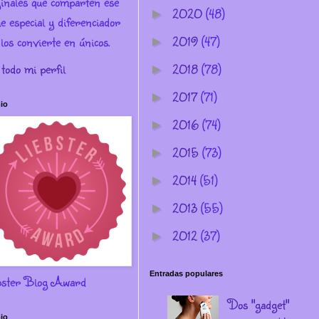
ginales que comparten ese
2020
(48)
►
e especial y diferenciador
los convierte en únicos.
2019
(47)
►
 todo mi perfil
2018
(78)
►
2017
(71)
►
io
2016
(74)
►
2015
(73)
►
2014
(51)
►
2013
(55)
►
2012
(37)
►
Entradas populares
bster Blog Award
Dos "gadget"
io