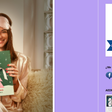
¿Me 
AED