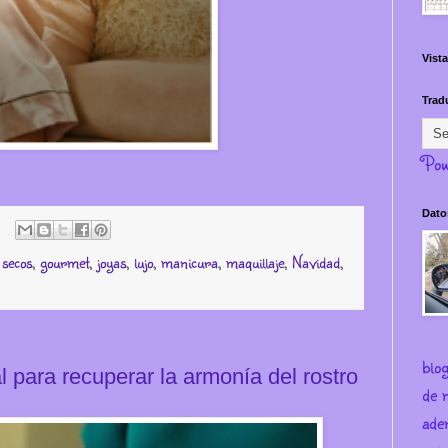
Vista
Trad
Pow
Dato
 secos
,
gourmet
,
joyas
,
lujo
,
manicura
,
maquillaje
,
Navidad
,
blo
eal para recuperar la armonía del rostro
de m
ade