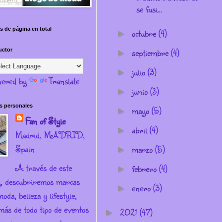
se fusi...
s de página en total
octubre
(4)
►
septiembre
(4)
uctor
►
julio
(3)
►
ered by
Translate
junio
(3)
►
s personales
mayo
(5)
►
Fan of Style
abril
(4)
►
Madrid, MADRID,
Spain
marzo
(5)
►
A través de este
febrero
(4)
►
g, descubriremos marcas
enero
(3)
►
oda, belleza y lifestyle,
más de todo tipo de eventos
2021
(47)
►