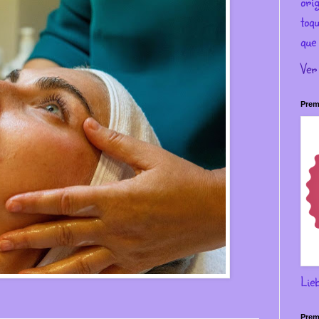
ori
toqu
que 
Ver
Prem
Lie
Prem