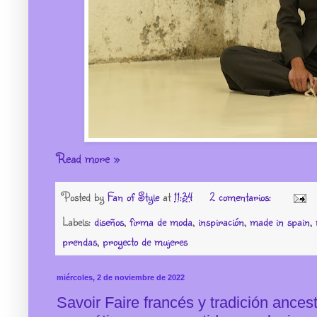
Read more »
Posted by
Fan of Style
at
11:34
2 comentarios:
Labels:
diseños
,
firma de moda
,
inspiración
,
made in spain
,
prendas
,
proyecto de mujeres
miércoles, 2 de noviembre de 2022
Savoir Faire francés y tradición ances