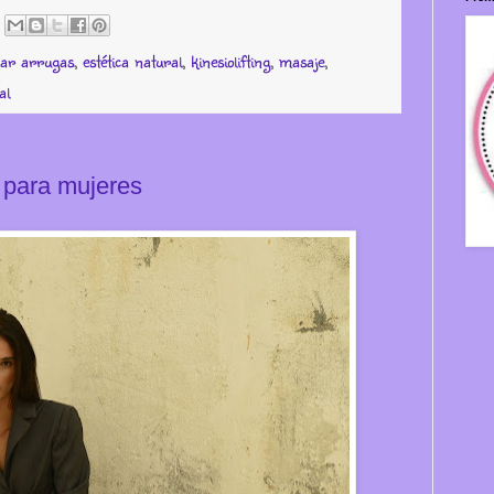
nar arrugas
,
estética natural
,
kinesiolifting
,
masaje
,
al
 para mujeres