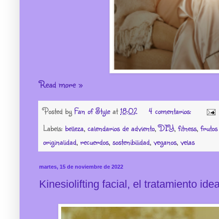
Read more »
Posted by
Fan of Style
at
18:02
4 comentarios:
Labels:
belleza
,
calendarios de adviento
,
DIY
,
fitness
,
frutos
originalidad
,
recuerdos
,
sostenibilidad
,
veganos
,
velas
martes, 15 de noviembre de 2022
Kinesiolifting facial, el tratamiento id