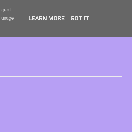
-agent
LEARN MORE
GOT IT
e usage