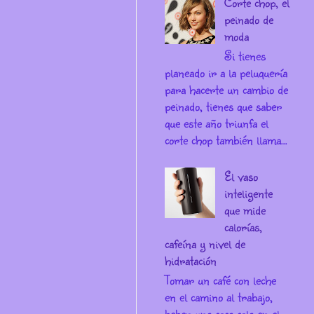
Corte chop, el
peinado de
moda
Si tienes
planeado ir a la peluquería
para hacerte un cambio de
peinado, tienes que saber
que este año triunfa el
corte chop también llama...
El vaso
inteligente
que mide
calorías,
cafeína y nivel de
hidratación
Tomar un café con leche
en el camino al trabajo,
beber una coca cola en el