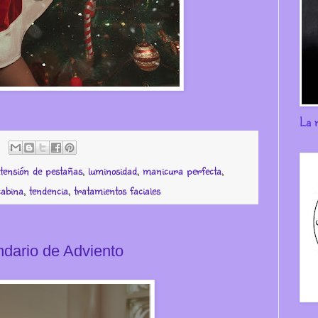
La 
tensión de pestañas
,
luminosidad
,
manicura perfecta
,
cabina
,
tendencia
,
tratamientos faciales
ndario de Adviento