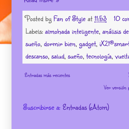
Posted by
Fan of Style
at
11:53
10 co
Labels:
almohada inteligente
,
análisis d
sueño
,
dormir bien
,
gadget
,
iX21®sma
descanso
,
salud
,
sueño
,
tecnología
,
vuelt
Entradas más recientes
Ver versión 
Suscribirse a:
Entradas (Atom)