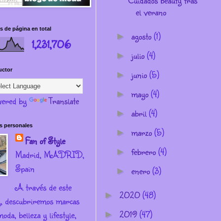
Cuidados beauty tras
el verano
s de página en total
agosto
(1)
►
1,231,706
julio
(4)
►
uctor
junio
(5)
►
mayo
(4)
►
ered by
Translate
abril
(4)
►
s personales
marzo
(5)
►
Fan of Style
febrero
(4)
►
Madrid, MADRID,
Spain
enero
(3)
►
A través de este
2020
(48)
►
g, descubriremos marcas
2019
(47)
oda, belleza y lifestyle,
►