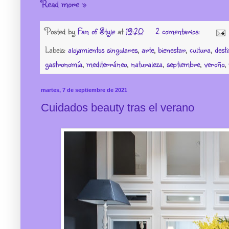
Read more »
Posted by
Fan of Style
at
19:20
2 comentarios:
Labels:
alojamientos singulares
,
arte
,
bienestar
,
cultura
,
dest
gastronomía
,
mediterráneo
,
naturaleza
,
septiembre
,
veroño
,
martes, 7 de septiembre de 2021
Cuidados beauty tras el verano