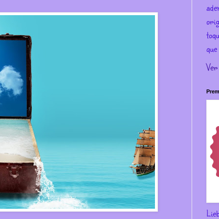
ade
ori
toqu
que 
Ver
Prem
Lie