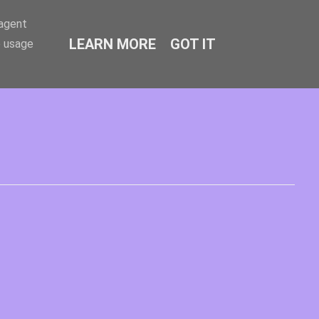
-agent
LEARN MORE
GOT IT
e usage