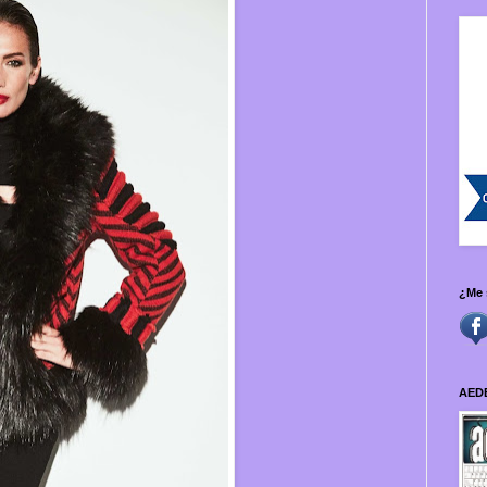
¿Me 
AED