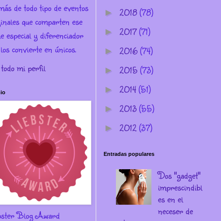
más de todo tipo de eventos
2018
(78)
►
ginales que comparten ese
2017
(71)
►
e especial y diferenciador
los convierte en únicos.
2016
(74)
►
 todo mi perfil
2015
(73)
►
2014
(51)
►
io
2013
(55)
►
2012
(37)
►
Entradas populares
Dos "gadget"
imprescindibl
es en el
neceser de
bster Blog Award