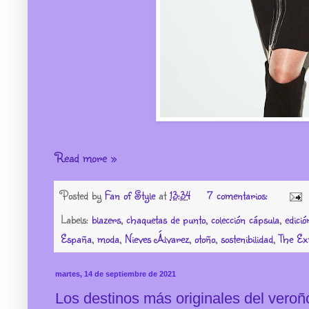
Read more »
Posted by
Fan of Style
at
13:34
7 comentarios:
Labels:
blazers
,
chaquetas de punto
,
colección cápsula
,
edició
España
,
moda
,
Nieves Álvarez
,
otoño
,
sostenibilidad
,
The Ext
martes, 14 de septiembre de 2021
Los destinos más originales del veroñ