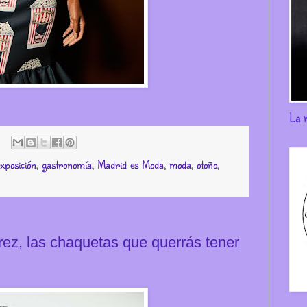
La 
xposición
,
gastronomía
,
Madrid es Moda
,
moda
,
otoño
,
rez, las chaquetas que querrás tener