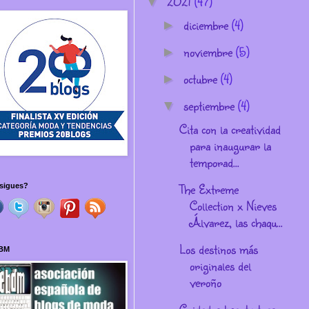
2021
(47)
▼
diciembre
(4)
►
noviembre
(5)
►
octubre
(4)
►
septiembre
(4)
▼
Cita con la creatividad
para inaugurar la
temporad...
The Extreme
sigues?
Collection x Nieves
Álvarez, las chaqu...
Los destinos más
BM
originales del
veroño