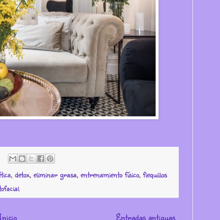
tica
,
detox
,
eliminar grasa
,
entrenamiento físico
,
flequillos
ofacial
Inicio
Entradas antiguas