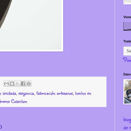
Vista
Trad
Pow
Dato
n limitada
,
elegancia
,
fabricación artesanal
,
hecho en
reme Collection
blo
o
de m