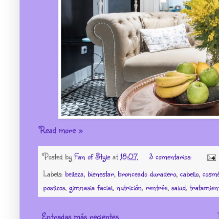
Read more »
Posted by
Fan of Style
at
18:07
3 comentarios:
Labels:
belleza
,
bienestar
,
bronceado duradero
,
cabello
,
cosmé
postizos
,
gimnasia facial
,
nutrición
,
rentrée
,
salud
,
tratamient
Entradas más recientes