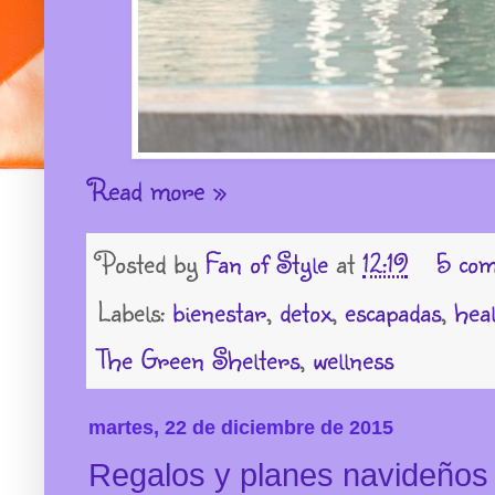
Read more »
Posted by
Fan of Style
at
12:19
5 com
Labels:
bienestar
,
detox
,
escapadas
,
hea
The Green Shelters
,
wellness
martes, 22 de diciembre de 2015
Regalos y planes navideños 