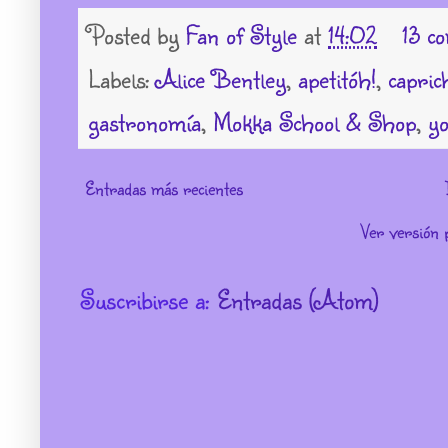
Posted by
Fan of Style
at
14:02
13 c
Labels:
Alice Bentley
,
apetitóh!
,
capric
gastronomía
,
Mokka School & Shop
,
yo
Entradas más recientes
Ver versión 
Suscribirse a:
Entradas (Atom)