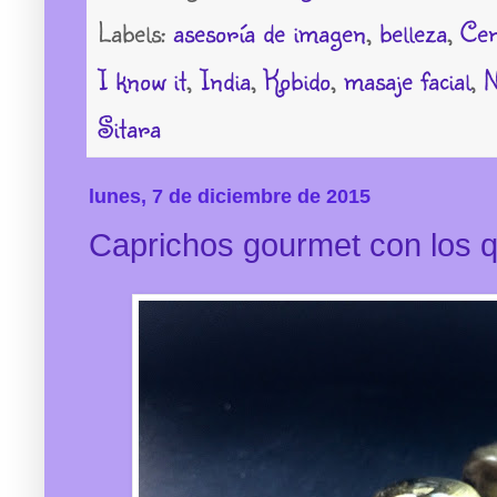
Labels:
asesoría de imagen
,
belleza
,
Cen
I know it
,
India
,
Kobido
,
masaje facial
,
N
Sitara
lunes, 7 de diciembre de 2015
Caprichos gourmet con los 