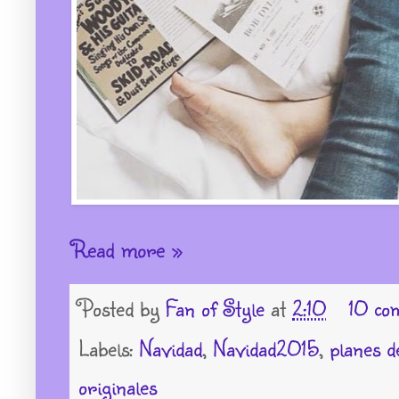
Read more »
Posted by
Fan of Style
at
2:10
10 co
Labels:
Navidad
,
Navidad2015
,
planes d
originales