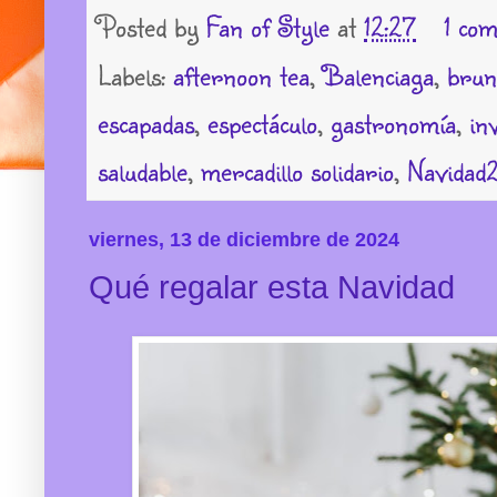
Posted by
Fan of Style
at
12:27
1 co
Labels:
afternoon tea
,
Balenciaga
,
brun
escapadas
,
espectáculo
,
gastronomía
,
in
saludable
,
mercadillo solidario
,
Navidad
viernes, 13 de diciembre de 2024
Qué regalar esta Navidad