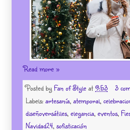
Read more »
Posted by
Fan of Style
at
9:53
3 com
Labels:
artesanía
,
atemporal
,
celebracio
diseñoversátiles
,
elegancia
,
eventos
,
Fie
Navidad24
,
sofisticación