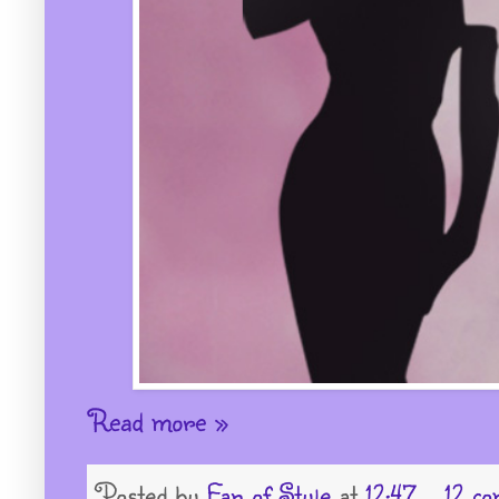
Read more »
Posted by
Fan of Style
at
12:47
12 co