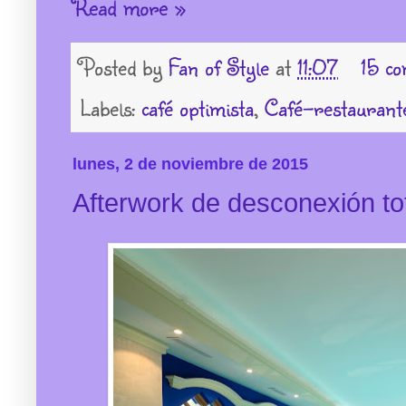
Read more »
Posted by
Fan of Style
at
11:07
15 co
Labels:
café optimista
,
Café-restaurant
lunes, 2 de noviembre de 2015
Afterwork de desconexión to