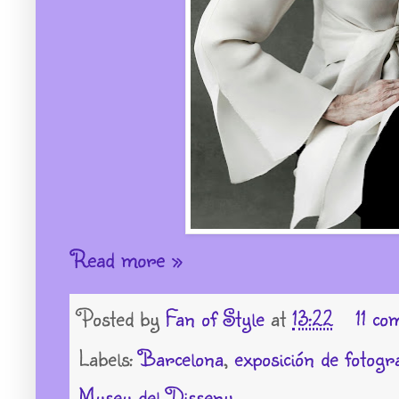
Read more »
Posted by
Fan of Style
at
13:22
11 co
Labels:
Barcelona
,
exposición de fotogr
Museu del Disseny