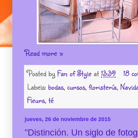
Read more »
Posted by
Fan of Style
at
13:39
18 c
Labels:
bodas
,
cursos
,
floristería
,
Navid
Fleurs
,
té
jueves, 26 de noviembre de 2015
"Distinción. Un siglo de fotog