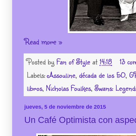
Read more »
Posted by
Fan of Style
at
14:18
13 co
Labels:
Assouline
,
década de los 50
,
GR
libros
,
Nicholas Foulkes
,
Swans: Legends
jueves, 5 de noviembre de 2015
Un Café Optimista con aspe