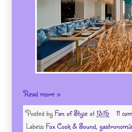
Read more »
Posted by
Fan of Style
at
13:15
11 co
Labels:
Fox Cook & Sound
,
gastronomí