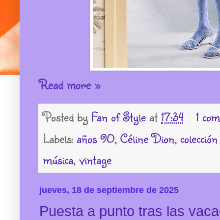
Read more »
Posted by
Fan of Style
at
17:34
1 com
Labels:
años 90
,
Céline Dion
,
colección
música
,
vintage
jueves, 18 de septiembre de 2025
Puesta a punto tras las vac