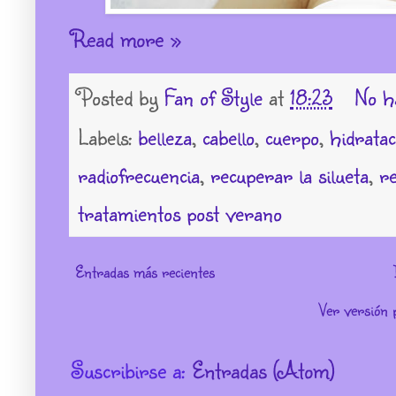
Read more »
Posted by
Fan of Style
at
18:23
No h
Labels:
belleza
,
cabello
,
cuerpo
,
hidratac
radiofrecuencia
,
recuperar la silueta
,
r
tratamientos post verano
Entradas más recientes
Ver versión 
Suscribirse a:
Entradas (Atom)