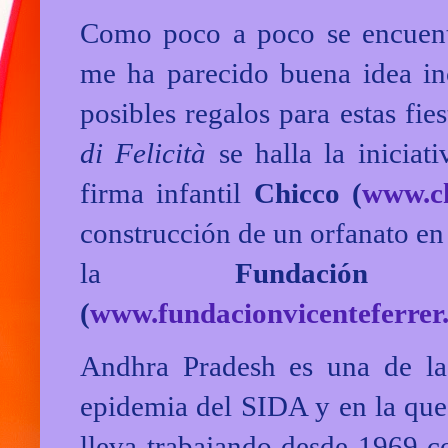
Como poco a poco se encuent
me ha parecido buena idea inc
posibles regalos para estas fi
di
Felicità
se halla la iniciat
firma infantil
Chicco
(
www.ch
construcción de un orfanato e
la
Fundación
(
www.fundacionvicenteferrer.
Andhra Pradesh es una de la
epidemia del SIDA y en la que
lleva trabajando desde 1969 c