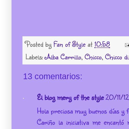
Posted by
Fan of Style
at
10:58
Labels:
Alba Carrillo
,
Chicco
,
Chicco di 
13 comentarios:
El blog mery of the style
20/11/12
Hola preciosa muy buenos días y f
Cariño la iniciativa me encantó