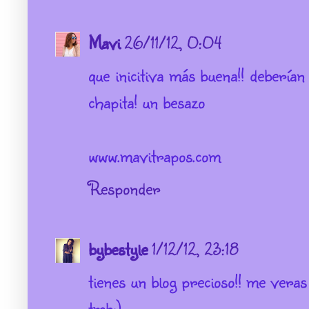
Mavi
26/11/12, 0:04
que inicitiva más buena!! deberían
chapita! un besazo
www.mavitrapos.com
Responder
bybestyle
1/12/12, 23:18
tienes un blog precioso!! me veras
tmb:)