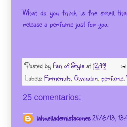
What do you think
is the smell
tha
release
a perfume
just for you
.
Posted by
Fan of Style
at
12:49
Labels:
Firmenich
,
Givaudan
,
perfume
,
25 comentarios:
lahuellademistacones
24/6/13, 13: