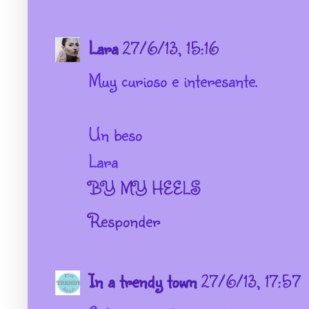
Lara
27/6/13, 15:16
Muy curioso e interesante.
Un beso
Lara
BY MY HEELS
Responder
In a trendy town
27/6/13, 17:57