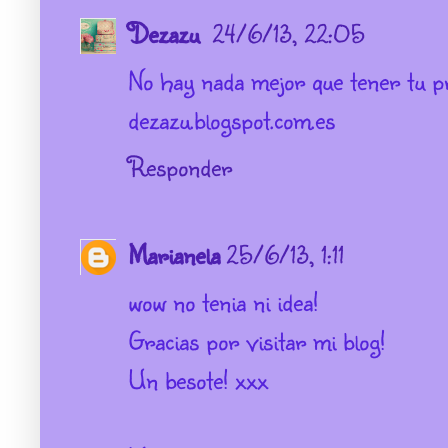
Dezazu
24/6/13, 22:05
No hay nada mejor que tener tu p
dezazu.blogspot.com.es
Responder
Marianela
25/6/13, 1:11
wow no tenia ni idea!
Gracias por visitar mi blog!
Un besote! xxx