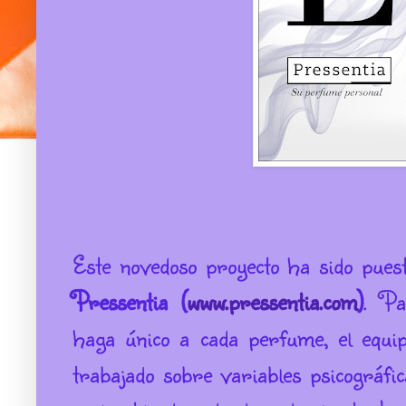
Este novedoso proyecto ha sido pue
Pressentia (
www.pressentia.com
)
. Pa
haga único a cada perfume, el equip
trabajado sobre variables psicográfic