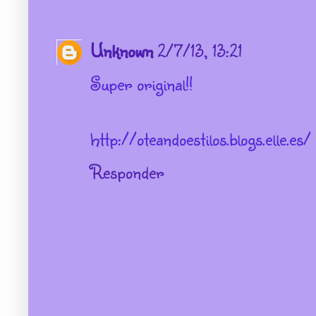
Unknown
2/7/13, 13:21
Super original!!
http://oteandoestilos.blogs.elle.es/
Responder