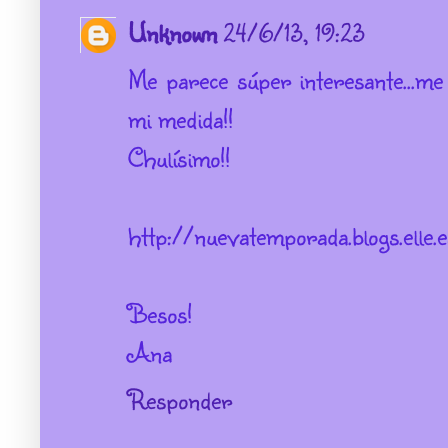
Unknown
24/6/13, 19:23
Me parece súper interesante...m
mi medida!!
Chulísimo!!
http://nuevatemporada.blogs.elle.e
Besos!
Ana
Responder