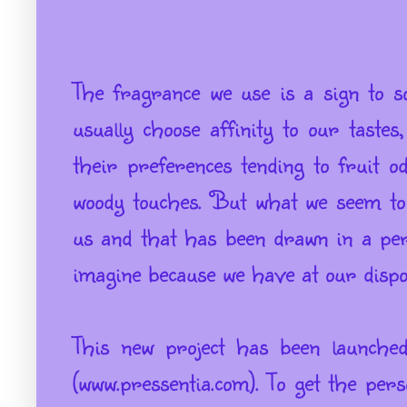
The
fragrance
we use is
a sign
to s
usually choose
affinity
to our tastes
their
preferences
tending to
fruit
o
woody
touches
.
But what
we
seem
to
us and that
has been drawn
in a pe
imagine
because we have
at our dispo
This new
project has been
launche
(
www.pressentia.com
)
.
To get
the pers