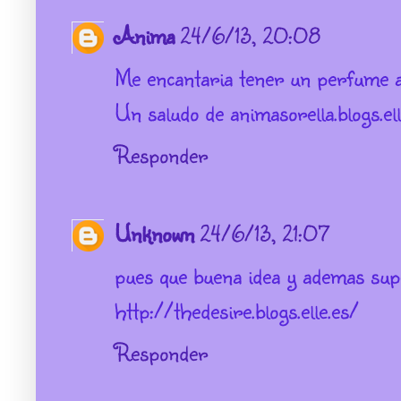
Anima
24/6/13, 20:08
Me encantaria tener un perfume asi
Un saludo de animasorella.blogs.ell
Responder
Unknown
24/6/13, 21:07
pues que buena idea y ademas sup
http://thedesire.blogs.elle.es/
Responder