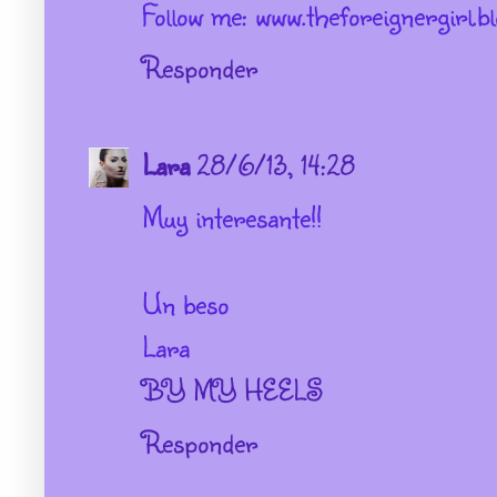
Follow me: www.theforeignergirl.b
Responder
Lara
28/6/13, 14:28
Muy interesante!!
Un beso
Lara
BY MY HEELS
Responder