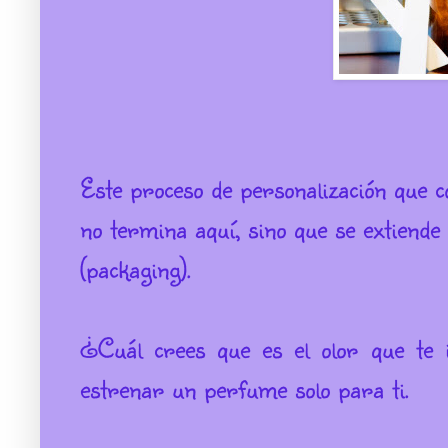
Este proceso de personalización que c
no termina aquí, sino que se extiende
(packaging).
¿Cuál crees que es el olor que te i
estrenar un perfume solo para ti.