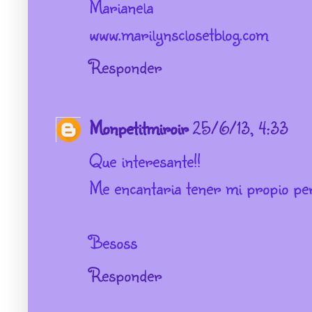
Marianela
www.marilynsclosetblog.com
Responder
Monpetitmiroir
25/6/13, 4:33
Que interesante!!
Me encantaria tener mi propio pe
Besoss
Responder