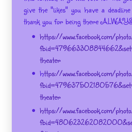
give the "likes" you have a deadlin
thank you for being there ALWAYS
https://www.facebook.com/phot
fbid=479663308844662&set=
theater
h
ttps://www.facebook.com/phot
fbid=479637502180576&set=
theater
https://www.facebook.com/phot
fbid=480623262082000&set