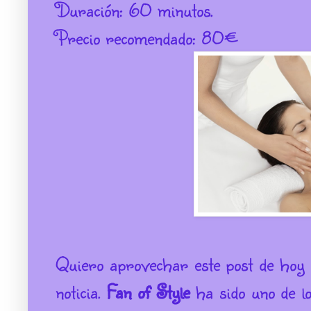
Duración: 60 minutos.
Precio recomendado: 80€
Quiero aprovechar este post de hoy 
noticia.
Fan of Style
ha sido uno de lo