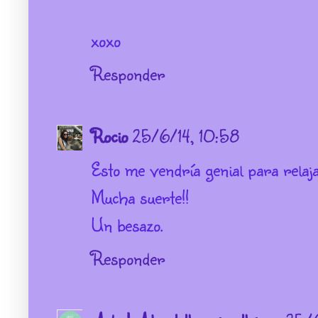
xoxo
Responder
Rocio
25/6/14, 10:58
Esto me vendría genial para relaja
Mucha suerte!!
Un besazo.
Responder