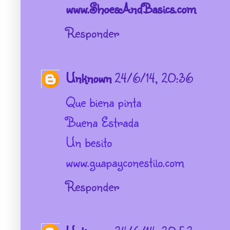
www.ShoesAndBasics.com
Responder
Unknown
24/6/14, 20:36
Que biena pinta
Buena Estrada
Un besito
www.guapayconestilo.com
Responder