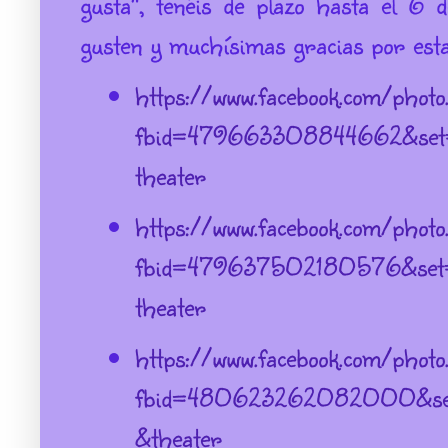
gusta", tenéis de plazo hasta el 6 
gusten y muchísimas gracias por e
https://www.facebook.com/phot
fbid=479663308844662&set=
theater
https://www.facebook.com/phot
fbid=479637502180576&set=
theater
https://www.facebook.com/phot
fbid=480623262082000&set
&theater