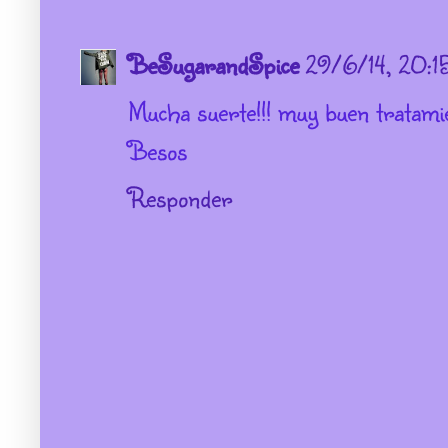
BeSugarandSpice
29/6/14, 20:1
Mucha suerte!!! muy buen tratami
Besos
Responder