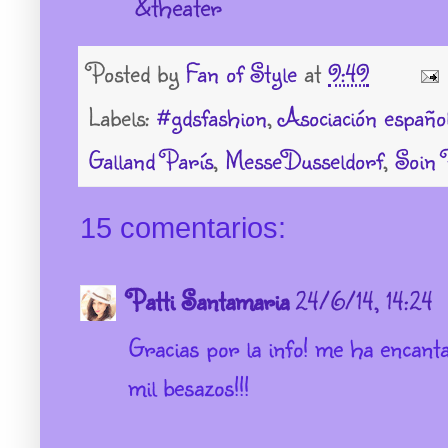
&theater
Posted by
Fan of Style
at
9:49
Labels:
#gdsfashion
,
Asociación españo
Galland París
,
MesseDusseldorf
,
Soin P
15 comentarios:
Patti Santamaria
24/6/14, 14:24
Gracias por la info! me ha encanta
mil besazos!!!