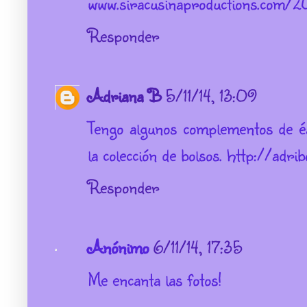
www.siracusinaproductions.com/2
Responder
Adriana B
5/11/14, 13:09
Tengo algunos complementos de é
la colección de bolsos. http://adrib
Responder
Anónimo
6/11/14, 17:35
Me encanta las fotos!