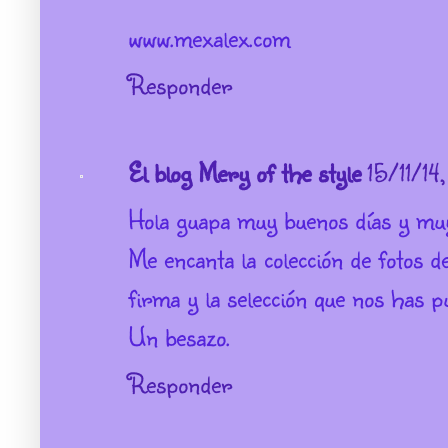
www.mexalex.com
Responder
El blog Mery of the style
15/11/14
Hola guapa muy buenos días y muy
Me encanta la colección de fotos 
firma y la selección que nos has 
Un besazo.
Responder