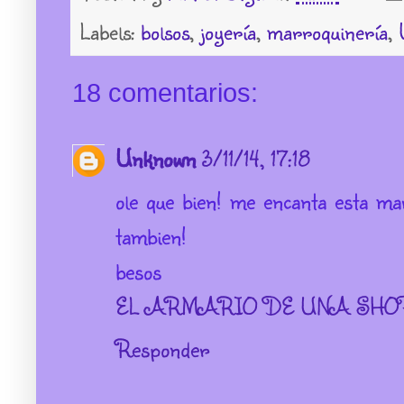
Labels:
bolsos
,
joyería
,
marroquinería
,
18 comentarios:
Unknown
3/11/14, 17:18
ole que bien! me encanta esta ma
tambien!
besos
EL ARMARIO DE UNA SHO
Responder