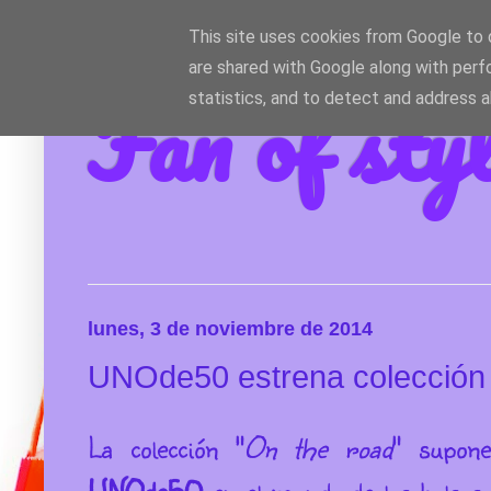
This site uses cookies from Google to d
are shared with Google along with perf
Fan of sty
statistics, and to detect and address 
lunes, 3 de noviembre de 2014
UNOde50 estrena colección 
La colección "
On the road
" supon
UNOde50
en el mundo de los bolsos 