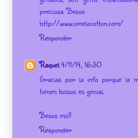
preciosa. Besos
http://www.omelocotton.com/
Responder
Raquel
4/11/14, 16:30
Gracias por la info porque la 
tienen bolsos es genial.
Besos mil!!
Responder