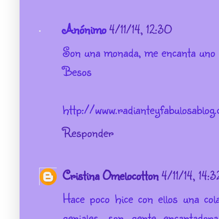
Anónimo
4/11/14, 12:30
Son una monada, me encanta uno
Besos
http://www.radianteyfabulosablog
Responder
Cristina Omelocotton
4/11/14, 14:3
Hace poco hice con ellos una col
geniales, son gente encantador