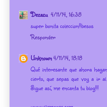
Dezazu
4/11/14, 16:38
super bonita coleccion!!besos
Responder
Unknown
4/11/14, 18:18
Qué interesante que ahora hagan 
cierto, que sepas que voy a ir a
Sigue así, me encanta tu blog!!!
www.vilamores.com