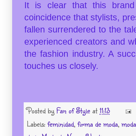
It is clear that this bran
coincidence that stylists, pr
fallen surrendered to the tal
experienced creators and wh
the fashion industry. A suc
touches us closely.
Posted by
Fan of Style
at
11:13
Labels:
feminidad
,
firma de moda
,
moda