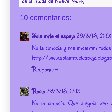
de la Moda de Nueva York
10 comentarios:
Sola ante el espejo
28/3/16, 21:01
No la conocía y me encantan todos 
http://www.solaanteelespejo.blogsp
Responder
Rocio
29/3/16, 12:13
No la conocía. Que alegría ver