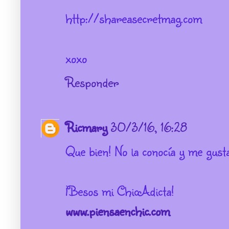
http://shareasecretmag.com
xoxo
Responder
Ricmary
30/3/16, 16:28
Que bien! No la conocía y me gus
¡Besos mi ChicAdicta!
www.piensaenchic.com