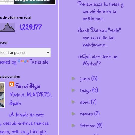
Personaliza tu mesa y
conviértete en la
anfitriona...
s de página en total
1,229,177
Jordi Dalmau "viste"
con su estilo las
habitacione...
uctor
¿Qué olor tiene un
ered by
Translate
Warhol?
junio
(5)
s personales
►
Fan of Style
mayo
(9)
►
Madrid, MADRID,
abril
(7)
►
Spain
marzo
(7)
►
A través de este
g, descubriremos marcas
febrero
(9)
►
oda, belleza y lifestyle,