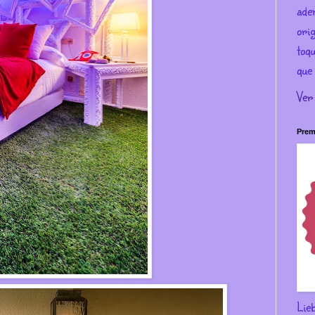
ade
ori
toqu
que 
Ver
Prem
Lie