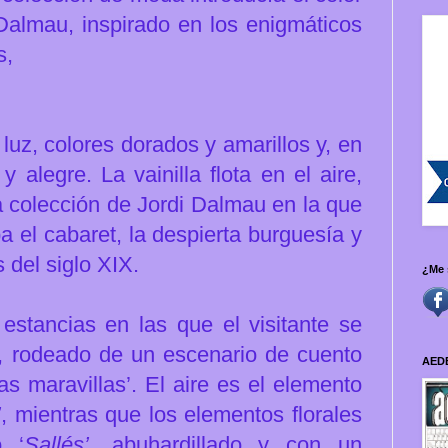
Dalmau, inspirado en los enigmáticos
s,
 luz, colores dorados y amarillos y, en
y alegre. La vainilla flota en el aire,
 colección de Jordi Dalmau en la que
a el cabaret, la despierta burguesía y
s del siglo XIX.
¿Me 
 estancias en las que el visitante se
, rodeado de un escenario de cuento
AED
as maravillas’. El aire es el elemento
’
, mientras que los elementos florales
o ‘
Sallés’
, abuhardillado y con un