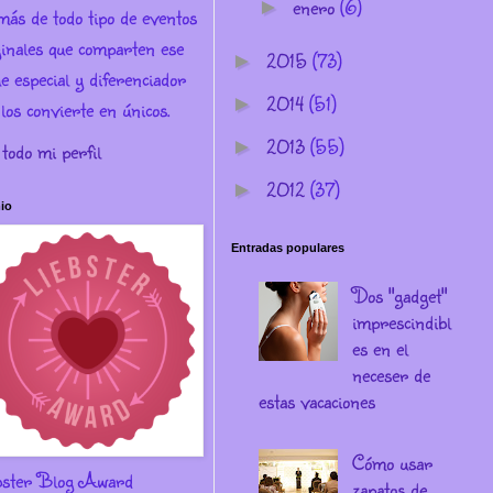
enero
(6)
►
más de todo tipo de eventos
ginales que comparten ese
2015
(73)
►
e especial y diferenciador
2014
(51)
►
los convierte en únicos.
2013
(55)
►
 todo mi perfil
2012
(37)
►
io
Entradas populares
Dos "gadget"
imprescindibl
es en el
neceser de
estas vacaciones
Cómo usar
bster Blog Award
zapatos de