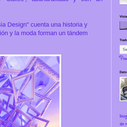
Vista
a Design" cuenta una historia y
ción y la moda forman un tándem
Trad
Pow
Dato
blo
de m