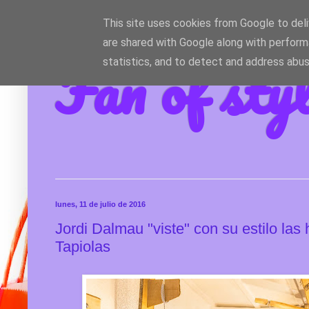
This site uses cookies from Google to deliv
are shared with Google along with perform
Fan of sty
statistics, and to detect and address abus
lunes, 11 de julio de 2016
Jordi Dalmau "viste" con su estilo las
Tapiolas