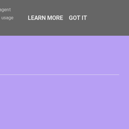
-agent
LEARN MORE
GOT IT
e usage