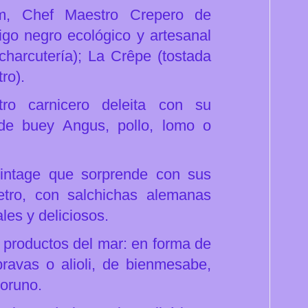
im, Chef Maestro Crepero de
igo negro ecológico y artesanal
charcutería); La Crêpe (tostada
tro).
ro carnicero deleita con su
de buey Angus, pollo, lomo o
vintage que sorprende con sus
tro, con salchichas alemanas
ales y deliciosos.
 productos del mar: en forma de
ravas o alioli, de bienmesabe,
moruno.