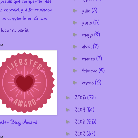
ginales que comparten ese
e especial y diferenciador
julio
(3)
►
los convierte en únicos.
junio
(5)
►
 todo mi perfil
mayo
(9)
►
abril
(7)
►
io
marzo
(7)
►
febrero
(9)
►
enero
(6)
►
2015
(73)
►
2014
(51)
►
2013
(55)
bster Blog Award
►
2012
(37)
►
io