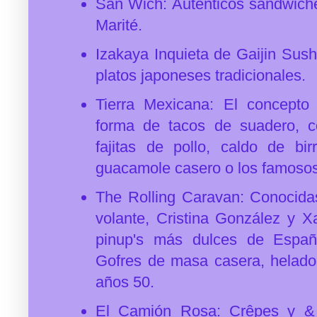
San Wich: Auténticos sándwiche
Marité.
Izakaya Inquieta de Gaijin Sus
platos japoneses tradicionales.
Tierra Mexicana: El concepto
forma de tacos de suadero, coc
fajitas de pollo, caldo de birr
guacamole casero o los famosos 
The Rolling Caravan: Conocida
volante, Cristina González y X
pinup's más dulces de España
Gofres de masa casera, helado 
años 50.
El Camión Rosa: Crêpes y &