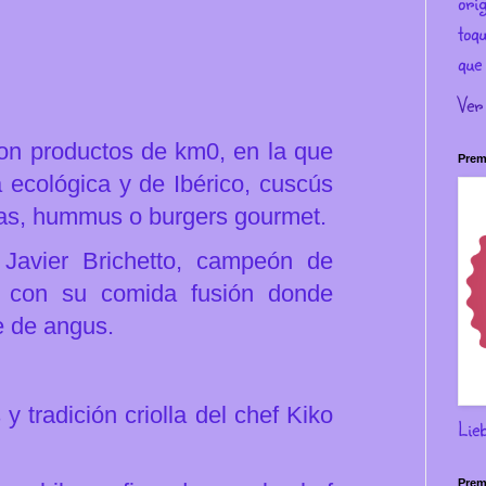
ori
toqu
que 
Ver
 con productos de km0, en la que
Prem
a ecológica y de Ibérico, cuscús
as, hummus o burgers gourmet.
Javier Brichetto, campeón de
, con su comida fusión donde
ne de angus.
 tradición criolla del chef Kiko
Lie
Prem