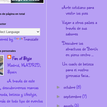
Arte cotidiano para
vestir los pies
s de página en total
Viajar a otros países a
uctor
través de sus
sabores
ered by
Translate
Descubre los
atractivos de Berlín
s personales
en pleno centro ...
Fan of Style
Un coach de belleza
Madrid, MADRID,
para el rostro:
Spain
gimnasia facia...
A través de este
octubre
(8)
g, descubriremos marcas
►
oda, belleza y lifestyle,
septiembre
(7)
►
más de todo tipo de eventos
agosto
(3)
►