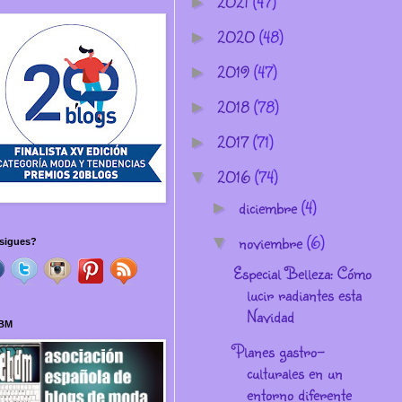
2021
(47)
►
2020
(48)
►
2019
(47)
►
2018
(78)
►
2017
(71)
►
2016
(74)
▼
diciembre
(4)
►
noviembre
(6)
▼
sigues?
Especial Belleza: Cómo
lucir radiantes esta
Navidad
BM
Planes gastro-
culturales en un
entorno diferente