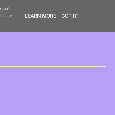
-agent
LEARN MORE
GOT IT
e usage