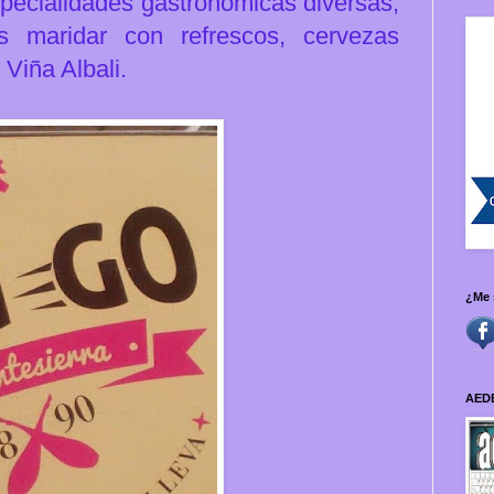
pecialidades gastronómicas diversas,
s maridar con refrescos, cervezas
 Viña Albali.
¿Me 
AED