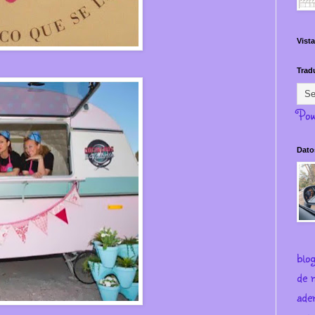
Vista
Trad
Pow
Dato
blo
de m
ade