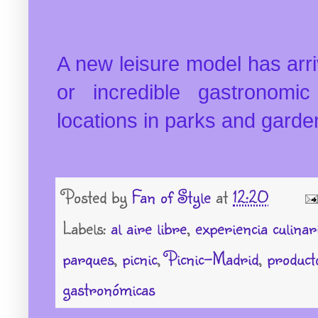
A new leisure model has arri
or incredible gastronomi
locations in parks and garden
Posted by
Fan of Style
at
12:20
Labels:
al aire libre
,
experiencia culinar
parques
,
picnic
,
Picnic-Madrid
,
product
gastronómicas