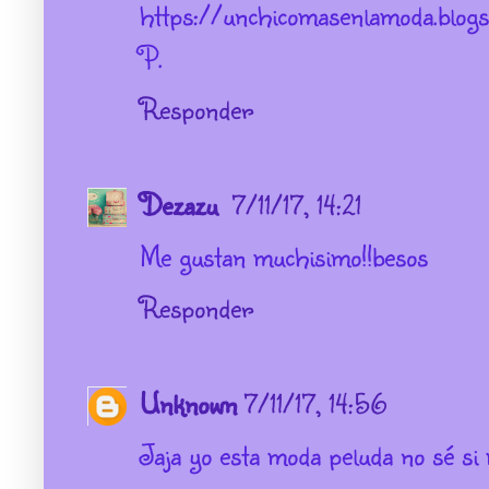
https://unchicomasenlamoda.blogs
P.
Responder
Dezazu
7/11/17, 14:21
Me gustan muchisimo!!besos
Responder
Unknown
7/11/17, 14:56
Jaja yo esta moda peluda no sé si