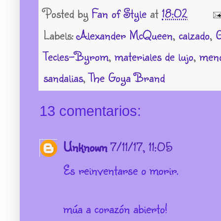
Posted by
Fan of Style
at
18:02
Labels:
Alexander McQueen
,
calzado
,
Tecles-Byrom
,
materiales de lujo
,
meno
sandalias
,
The Goya Brand
13 comentarios:
Unknown
7/11/17, 11:05
Es reinventarse o morir.
múa a corazón abierto!