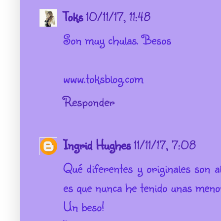
Toks
10/11/17, 11:48
Son muy chulas. Besos
www.toksblog.com
Responder
Ingrid Hughes
11/11/17, 7:08
Qué diferentes y originales son 
es que nunca he tenido unas meno
Un beso!