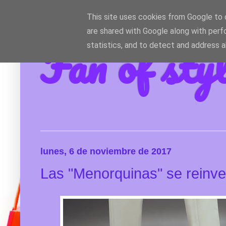
This site uses cookies from Google to d
are shared with Google along with perf
Fan of sty
statistics, and to detect and address 
lunes, 6 de noviembre de 2017
Las "Menorquinas" se reinv