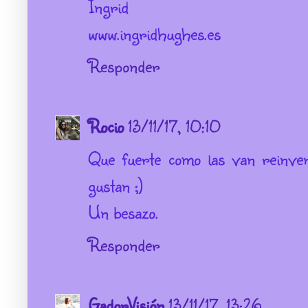
Ingrid
www.ingridhughes.es
Responder
Rocio
13/11/17, 10:10
Que fuerte como las van reinven
gustan ;)
Un besazo.
Responder
GadorVisión
13/11/17, 13:26