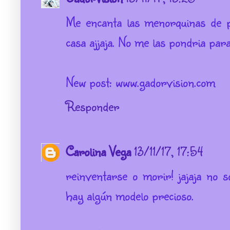
Me encanta las menorquinas de p
casa ajjaja. No me las pondria par
New post: www.gadorvision.com
Responder
Carolina Vega
13/11/17, 17:54
reinventarse o morir! jajaja no s
hay algún modelo precioso.