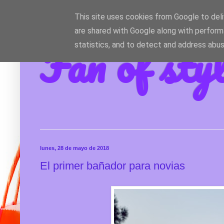
This site uses cookies from Google to deliv
are shared with Google along with perform
Fan of sty
statistics, and to detect and address abus
lunes, 28 de mayo de 2018
El primer bañador para novias