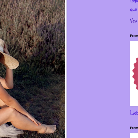
toqu
que 
Ver
Prem
Lie
Prem