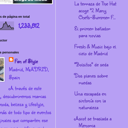
La terraza de The Hat
acoge "2 Many
Chefs-Summer F...
s de página en total
1,233,812
El primer bañador
para novias
uctor
Fresh & Music bajo el
cielo de Madrid
s personales
Fan of Style
"Bolsitos" de seda
Madrid, MADRID,
Dos planes sobre
Spain
ruedas
A través de este
Una escapada en
g, descubriremos marcas
sintonía con la
oda, belleza y lifestyle,
naturaleza
más de todo tipo de eventos
Ascot se traslada a
ginales que comparten ese
Menorca