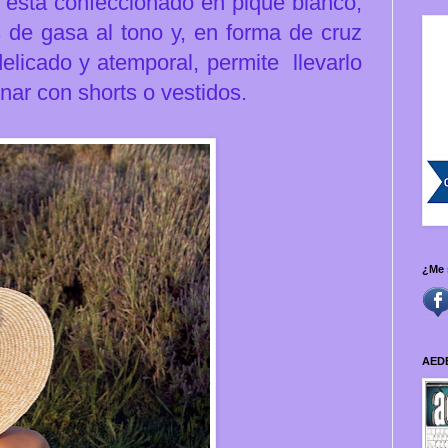
,
está confeccionado en piqué blanco,
s de gasa al tono y, en forma de cruz
elicado y atemporal, permite llevarlo
inar con shorts o vestidos.
¿Me 
AED