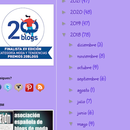
2021
(47)
►
2020
(48)
►
2019
(47)
►
2018
(78)
▼
diciembre
(3)
►
noviembre
(8)
►
octubre
(9)
►
septiembre
(6)
►
sigues?
agosto
(1)
►
julio
(7)
►
BM
junio
(6)
►
mayo
(9)
▼