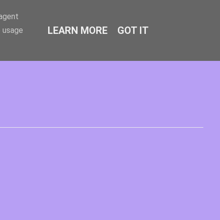
-agent
LEARN MORE
GOT IT
e usage