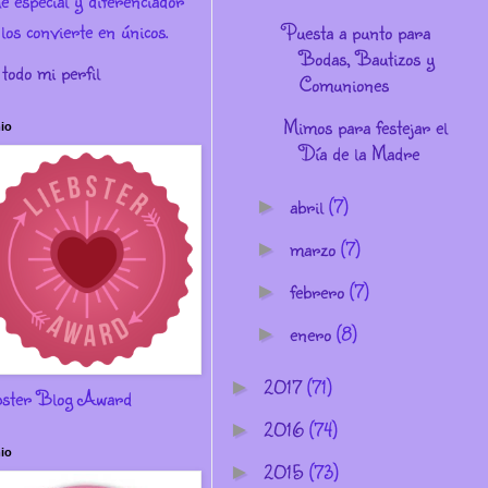
e especial y diferenciador
los convierte en únicos.
Puesta a punto para
Bodas, Bautizos y
 todo mi perfil
Comuniones
Mimos para festejar el
io
Día de la Madre
abril
(7)
►
marzo
(7)
►
febrero
(7)
►
enero
(8)
►
2017
(71)
►
bster Blog Award
2016
(74)
►
io
2015
(73)
►