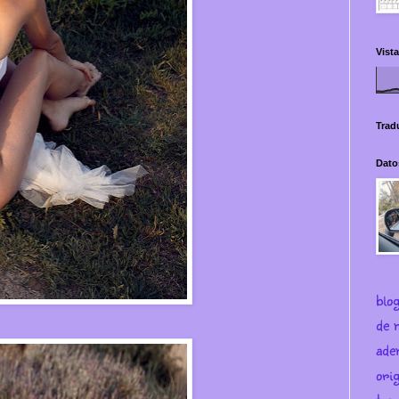
Vista
Trad
Dato
blo
de m
ade
ori