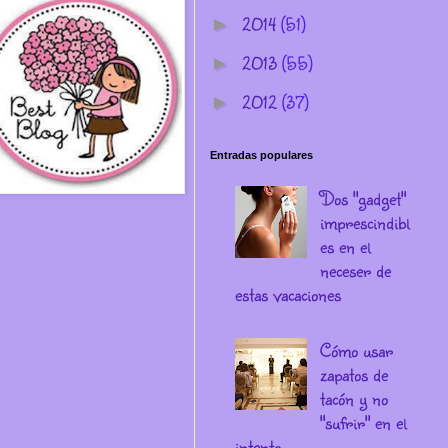
2014
(51)
►
2013
(55)
►
2012
(37)
►
Entradas populares
Dos "gadget"
imprescindibl
es en el
neceser de
estas vacaciones
Cómo usar
zapatos de
tacón y no
"sufrir" en el
intento