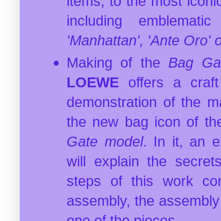
items, to the most iconi
including emblematic
'Manhattan', 'Ante Oro' 
Making of the
Bag Ga
LOEWE
offers a craf
demonstration of the m
the new bag icon of the
Gate model
. In it, an
will explain the secre
steps of this work con
assembly, the assembly
one of the pieces.