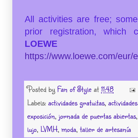
All activities are free; som
prior registration, whic
LOEWE
we
https://www.loewe.com/eur/en
Posted by
Fan of Style
at
11:48
Labels:
actividades gratuitas
,
actividade
exposición
,
jornada de puertas abiertas
lujo
,
LVMH
,
moda
,
taller de artesanía