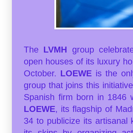
The
LVMH
group celebrate
open houses of its luxury h
October.
LOEWE
is the onl
group that joins this initiativ
Spanish firm born in 1846 w
LOEWE
, its flagship of Ma
34 to publicize its artisana
its skins by organizing ac