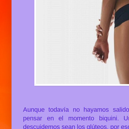
Aunque todavía no hayamos salido
pensar en el momento biquini. 
descuidemos sean los glúteos, por es