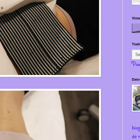
Vista
Trad
Pow
Dato
blo
de m