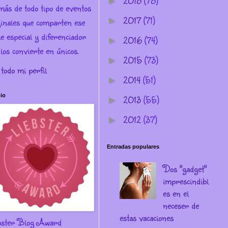
2018
(78)
►
más de todo tipo de eventos
2017
(71)
►
ginales que comparten ese
e especial y diferenciador
2016
(74)
►
los convierte en únicos.
2015
(73)
►
 todo mi perfil
2014
(51)
►
io
2013
(55)
►
2012
(37)
►
Entradas populares
Dos "gadget"
imprescindibl
es en el
neceser de
estas vacaciones
bster Blog Award