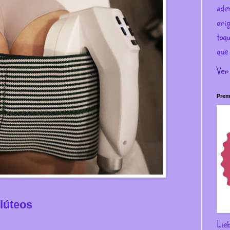
ade
ori
toqu
que 
Ver
Prem
lúteos
Lie