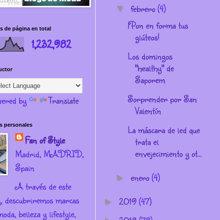
febrero
(4)
▼
¡Pon en forma tus
s de página en total
glúteos!
1,232,982
Los domingos
"healthy" de
uctor
Saporem
Sorprender por San
ered by
Translate
Valentín
s personales
La máscara de led que
Fan of Style
trata el
envejecimiento y ot...
Madrid, MADRID,
Spain
enero
(4)
►
A través de este
g, descubriremos marcas
2019
(47)
►
oda, belleza y lifestyle,