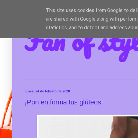
This site uses cookies from Google to deliv
are shared with Google along with perform
Fan of sty
statistics, and to detect and address abus
lunes, 24 de febrero de 2020
¡Pon en forma tus glúteos!