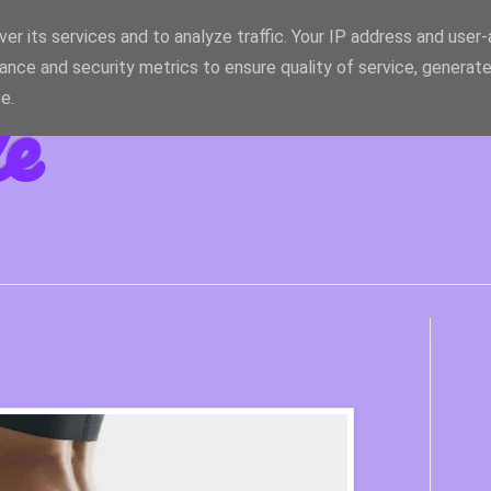
er its services and to analyze traffic. Your IP address and user
ance and security metrics to ensure quality of service, generat
le
e.