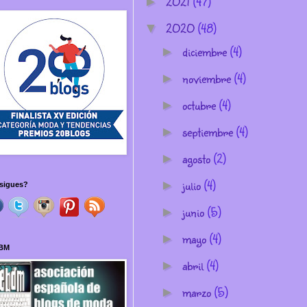
2021
(47)
►
2020
(48)
▼
diciembre
(4)
►
noviembre
(4)
►
octubre
(4)
►
septiembre
(4)
►
agosto
(2)
►
julio
(4)
►
sigues?
junio
(5)
►
mayo
(4)
►
BM
abril
(4)
►
marzo
(5)
►