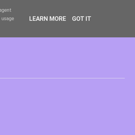
-agent
LEARN MORE
GOT IT
e usage