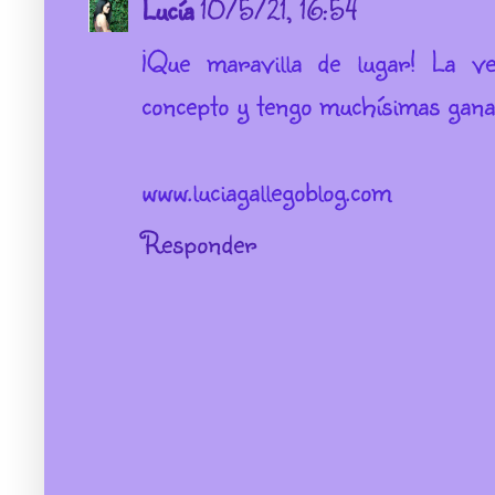
Lucía
10/5/21, 16:54
¡Que maravilla de lugar! La ve
concepto y tengo muchísimas ganas
www.luciagallegoblog.com
Responder