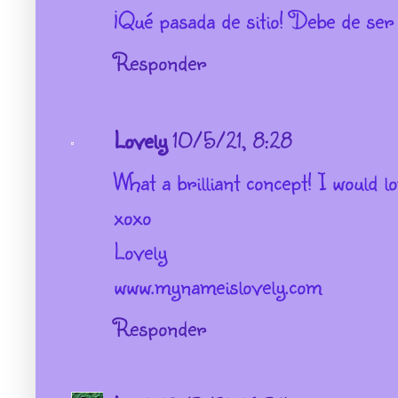
¡Qué pasada de sitio! Debe de ser
Responder
Lovely
10/5/21, 8:28
What a brilliant concept! I would l
xoxo
Lovely
www.mynameislovely.com
Responder