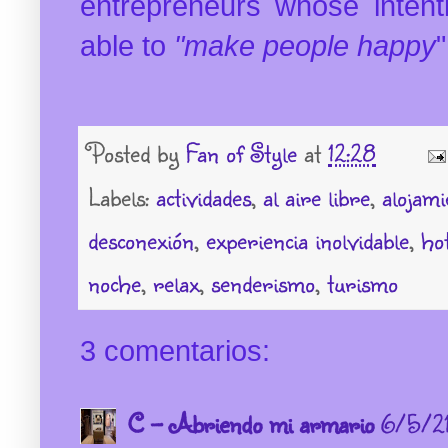
entrepreneurs whose intent
able to
"make people happy
"
Posted by
Fan of Style
at
12:28
Labels:
actividades
,
al aire libre
,
alojami
desconexión
,
experiencia inolvidable
,
ho
noche
,
relax
,
senderismo
,
turismo
3 comentarios:
C - Abriendo mi armario
6/5/21