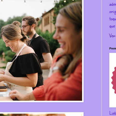
ade
ori
toqu
que 
Ver
Prem
Lie