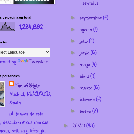
sentidos
septiembre
(4)
►
s de página en total
1,234,882
agosto
(1)
►
julio
(4)
►
uctor
junio
(5)
►
ered by
Translate
mayo
(4)
►
abril
(4)
►
s personales
Fan of Style
marzo
(5)
►
Madrid, MADRID,
febrero
(4)
►
Spain
enero
(3)
►
A través de este
g, descubriremos marcas
2020
(48)
►
oda, belleza y lifestyle,