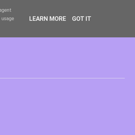
-agent
LEARN MORE
GOT IT
e usage