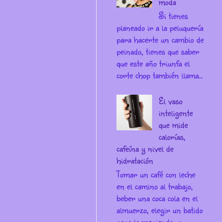
moda
Si tienes
planeado ir a la peluquería
para hacerte un cambio de
peinado, tienes que saber
que este año triunfa el
corte chop también llama...
El vaso
inteligente
que mide
calorías,
cafeína y nivel de
hidratación
Tomar un café con leche
en el camino al trabajo,
beber una coca cola en el
almuerzo, elegir un batido
para la merienda, y