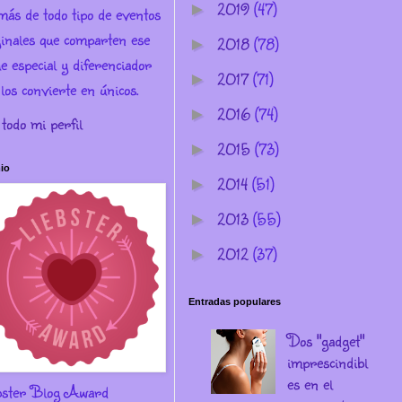
2019
(47)
►
más de todo tipo de eventos
ginales que comparten ese
2018
(78)
►
e especial y diferenciador
2017
(71)
►
los convierte en únicos.
2016
(74)
►
 todo mi perfil
2015
(73)
►
io
2014
(51)
►
2013
(55)
►
2012
(37)
►
Entradas populares
Dos "gadget"
imprescindibl
es en el
bster Blog Award