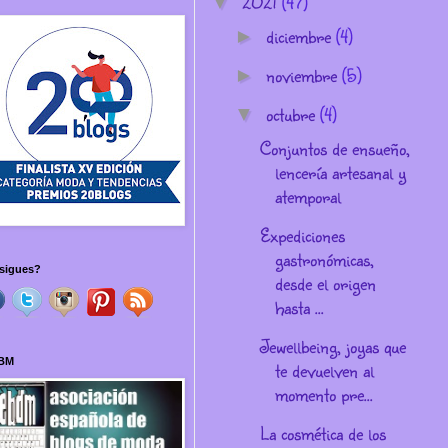
2021
(47)
▼
diciembre
(4)
►
noviembre
(5)
►
octubre
(4)
▼
Conjuntos de ensueño,
lencería artesanal y
atemporal
Expediciones
gastronómicas,
sigues?
desde el origen
hasta ...
Jewellbeing, joyas que
BM
te devuelven al
momento pre...
La cosmética de los