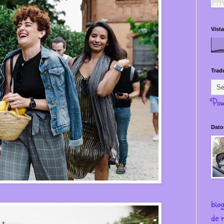
Vista
Trad
Pow
Dato
blo
de m