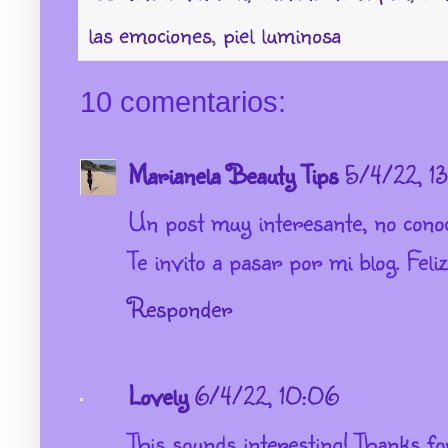
las emociones
,
piel luminosa
10 comentarios:
Marianela Beauty Tips
5/4/22, 1
Un post muy interesante, no conoc
Te invito a pasar por mi blog. Feli
Responder
Lovely
6/4/22, 10:06
This sounds interesting! Thanks fo