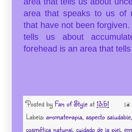
area that tells us about unce
area that speaks to us of 
that have not been forgiven.
tells us about accumula
forehead is an area that tells
Posted by
Fan of Style
at
13:51
Labels:
aromaterapia
,
aspecto saludable
cosmética natural
,
cuidado de la piel
,
em