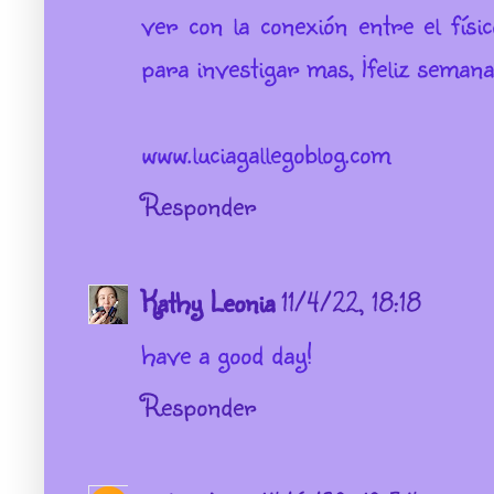
ver con la conexión entre el fís
para investigar mas, ¡feliz semana
www.luciagallegoblog.com
Responder
Kathy Leonia
11/4/22, 18:18
have a good day!
Responder