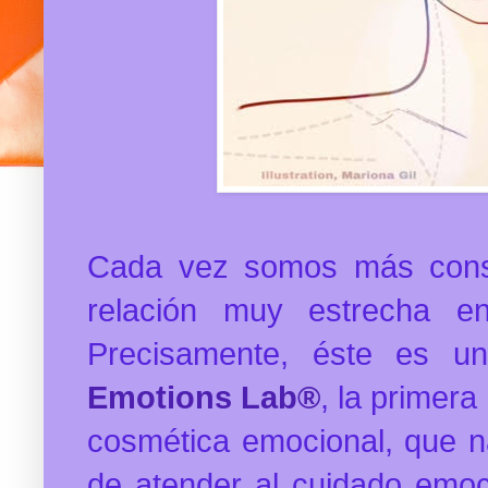
Cada vez somos más consc
relación muy estrecha en
Precisamente, éste es u
Emotions Lab®
, la primer
cosmética emocional, que n
de atender al cuidado emoc