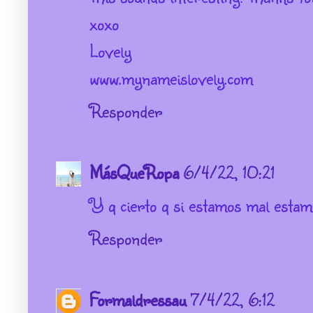
xoxo
Lovely
www.mynameislovely.com
Responder
MásQueRopa
6/4/22, 10:21
Y q cierto q si estamos mal esta
Responder
Formaldressau
7/4/22, 6:12