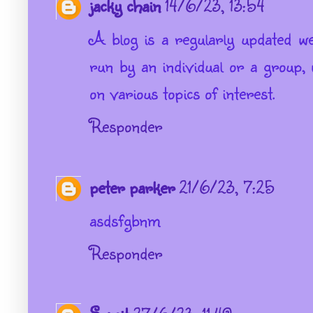
jacky chain
14/6/23, 13:54
A blog is a regularly updated w
run by an individual or a group, 
on various topics of interest.
Responder
peter parker
21/6/23, 7:25
asdsfgbnm
Responder