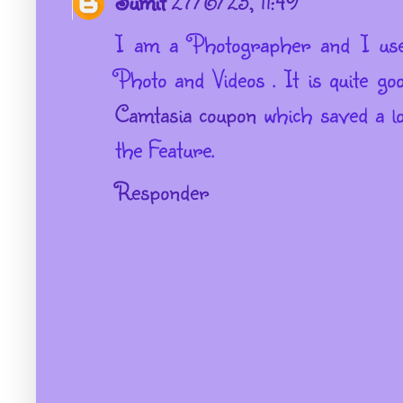
Sumit
27/6/23, 11:49
I am a Photographer and I use
Photo and Videos . It is quite g
Camtasia coupon
which saved a l
the Feature.
Responder