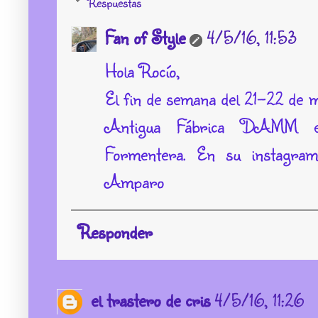
Respuestas
Fan of Style
4/5/16, 11:53
Hola Rocío,
El fin de semana del 21-22 de
Antigua Fábrica DAMM en
Formentera. En su instagram
Amparo
Responder
el trastero de cris
4/5/16, 11:26