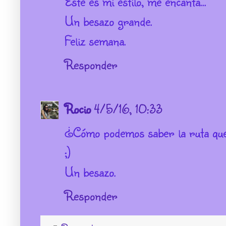
Este es mi estilo, me encanta...
Un besazo grande.
Feliz semana.
Responder
Rocio
4/5/16, 10:33
¿Cómo podemos saber la ruta qu
;)
Un besazo.
Responder