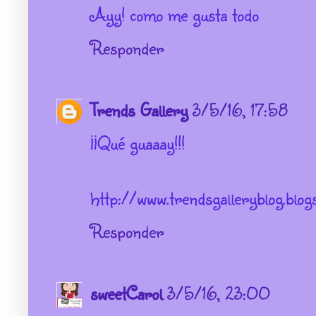
Ayy! como me gusta todo
Responder
Trends Gallery
3/5/16, 17:58
¡¡Qué guaaay!!!
http://www.trendsgalleryblog.blog
Responder
sweetCarol
3/5/16, 23:00