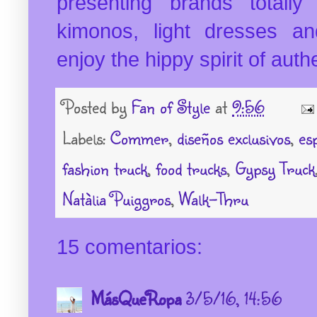
presenting brands totally
kimonos, light dresses an
enjoy the hippy spirit of auth
Posted by
Fan of Style
at
9:56
Labels:
Commer
,
diseños exclusivos
,
es
fashion truck
,
food trucks
,
Gypsy Truck
Natàlia Puiggros
,
Walk-Thru
15 comentarios:
MásQueRopa
3/5/16, 14:56