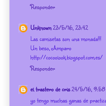
Responder
Unknown
23/5/16, 23:42
Las camisetas son una monada!!!
Un beso, Amparo
http://cocoolook.blogspot.com.es/
Responder
el trastero de cris
24/5/16, 9:58
yo tengo muchas ganas de practica