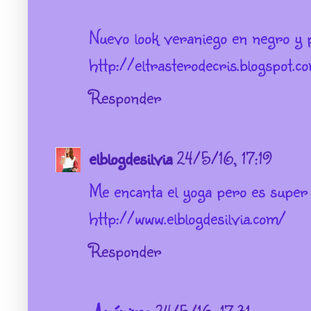
Nuevo look veraniego en negro y p
http://eltrasterodecris.blogspot.c
Responder
elblogdesilvia
24/5/16, 17:19
Me encanta el yoga pero es super 
http://www.elblogdesilvia.com/
Responder
Anónimo
24/5/16, 17:31