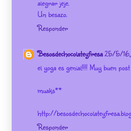
alegrar jeje.
Un besazo.
Responder
Besosdechocolateyfresa
25/5/16,
el yoga es genial!!!! Muy buen post
muaks**
http://besosdechocolateyfresa.blo
Responder