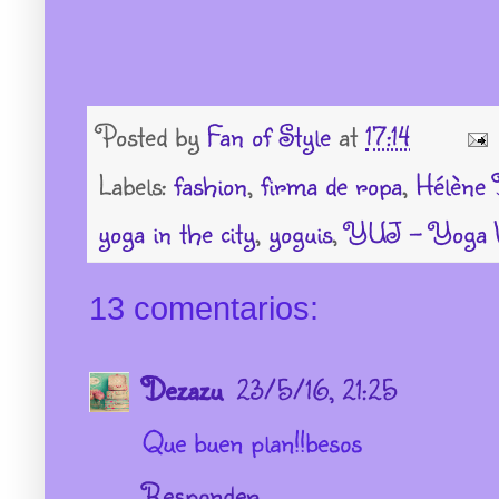
Posted by
Fan of Style
at
17:14
Labels:
fashion
,
firma de ropa
,
Hélène 
yoga in the city
,
yoguis
,
YUJ - Yoga W
13 comentarios:
Dezazu
23/5/16, 21:25
Que buen plan!!besos
Responder