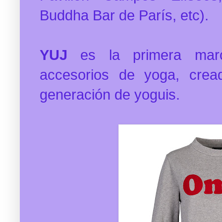
Buddha Bar de París, etc).
YUJ
es la primera mar
accesorios de yoga, cre
generación de yoguis.