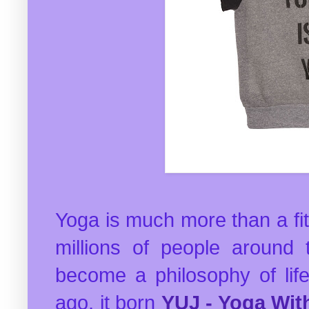
Yoga is much more than a fit
millions of people around
become a philosophy of life
ago, it born
YUJ - Yoga Wit