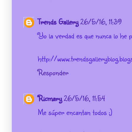
Trends Gallery
26/5/16, 11:39
Yo la verdad es que nunca lo he p
http://www.trendsgalleryblog.blog
Responder
Ricmary
26/5/16, 11:54
Me súper encantan todos ;)