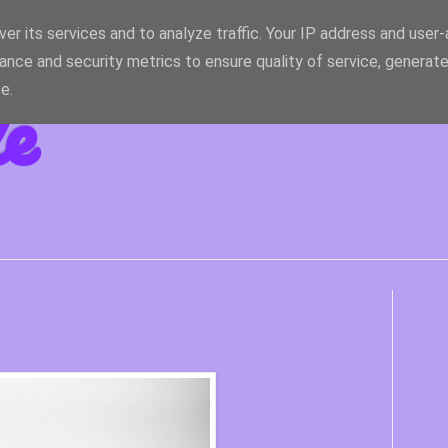
er its services and to analyze traffic. Your IP address and user
ance and security metrics to ensure quality of service, generat
le
e.