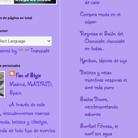
de calle
Compra moda en el
s de página en total
súper
uctor
Regresa el Salón del
Chocolate: chocolate
en todas...
ered by
Translate
Karlbox, lápices de lujo
s personales
Belleza y relax
Fan of Style
mientras respiras el
Madrid, MADRID,
aire más puro
Spain
Sasha Boom,
A través de este
reinterpretando
g, descubriremos marcas
sabores
oda, belleza y lifestyle,
Surfset Fitness, el
más de todo tipo de eventos
surf sin agua