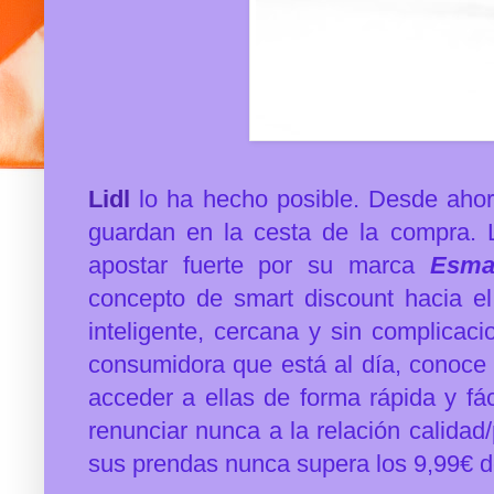
Lidl
lo ha hecho posible. Desde ahor
guardan en la cesta de la compra.
apostar fuerte por su marca
Esma
concepto de smart discount hacia e
inteligente, cercana y sin complica
consumidora que está al día, conoce 
acceder a ellas de forma rápida y fác
renunciar nunca a la relación calidad
sus prendas nunca supera los 9,99€ 