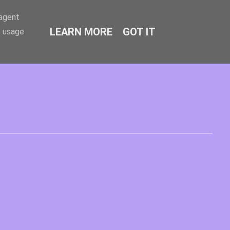
-agent
LEARN MORE
GOT IT
e usage