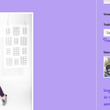
Vista
Trad
Pow
Dato
blo
de m
ade