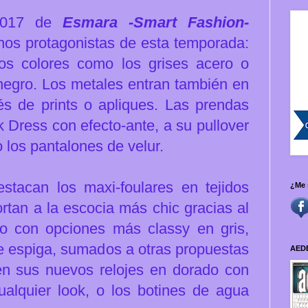
-2017 de
Esmara -Smart Fashion-
nos protagonistas de esta temporada:
os colores como los grises acero o
egro. Los metales entran también en
és de prints o apliques. Las prendas
k Dress con efecto-ante, a su pullover
o los pantalones de velur.
tacan los maxi-foulares en tejidos
¿Me 
rtan a la escocia más chic gracias al
 o con opciones más classy en gris,
de espiga, sumados a otras propuestas
AED
nen sus nuevos relojes en dorado con
cualquier look, o los botines de agua