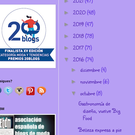
2021
(47)
►
2020
(48)
►
2019
(47)
►
2018
(78)
►
2017
(71)
►
2016
(74)
▼
diciembre
(4)
►
noviembre
(6)
►
sigues?
octubre
(8)
▼
Gastronomía de
diseño, vuelve Big
BM
Food
Belleza express a pie