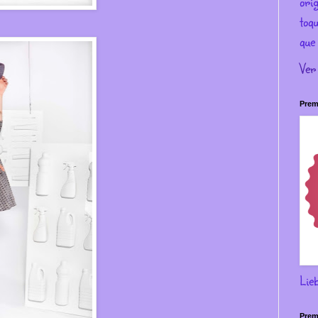
ori
toqu
que 
Ver
Prem
Lie
Prem