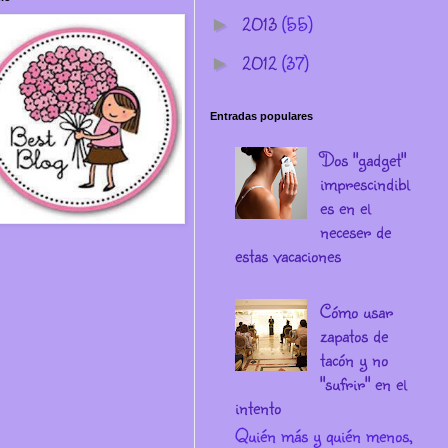
2013
(55)
►
2012
(37)
►
Entradas populares
Dos "gadget"
imprescindibl
es en el
neceser de
estas vacaciones
Cómo usar
zapatos de
tacón y no
"sufrir" en el
intento
Quién más y quién menos,