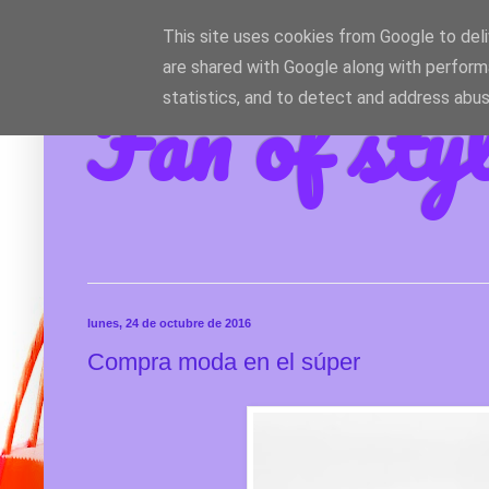
This site uses cookies from Google to deliv
are shared with Google along with perform
Fan of sty
statistics, and to detect and address abus
lunes, 24 de octubre de 2016
Compra moda en el súper