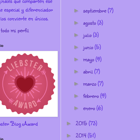
ginales que comparten ese
e especial y diferenciador
septiembre
(7)
►
los convierte en únicos.
agosto
(3)
►
 todo mi perfil
julio
(3)
►
junio
(5)
►
io
mayo
(9)
►
abril
(7)
►
marzo
(7)
►
febrero
(9)
►
enero
(6)
►
2015
(73)
bster Blog Award
►
2014
(51)
►
io