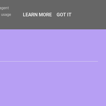
-agent
LEARN MORE
GOT IT
e usage