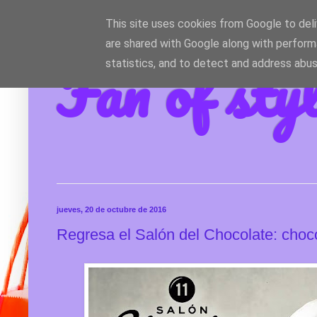
This site uses cookies from Google to deliv
are shared with Google along with perform
Fan of sty
statistics, and to detect and address abus
jueves, 20 de octubre de 2016
Regresa el Salón del Chocolate: choc