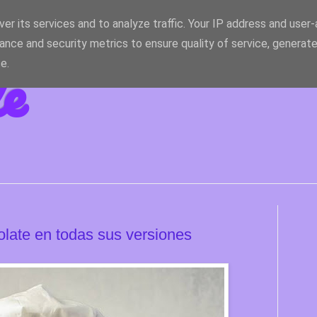
er its services and to analyze traffic. Your IP address and user
ance and security metrics to ensure quality of service, generat
le
e.
olate en todas sus versiones