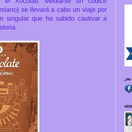
, el Xocolatl. Mediante un códice
siano) se llevará a cabo un viaje por
tan singular que ha sabido cautivar a
storia.
¿Me 
AED