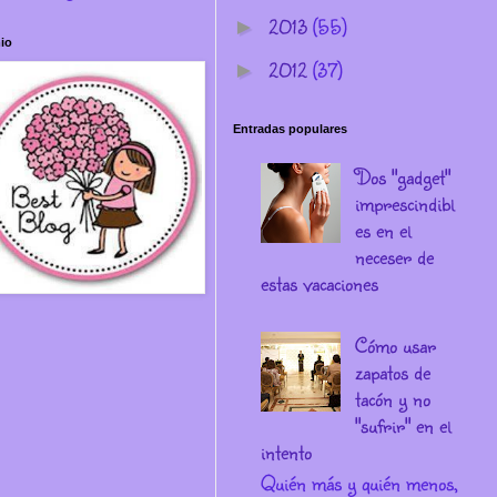
2013
(55)
►
io
2012
(37)
►
Entradas populares
Dos "gadget"
imprescindibl
es en el
neceser de
estas vacaciones
Cómo usar
zapatos de
tacón y no
"sufrir" en el
intento
Quién más y quién menos,