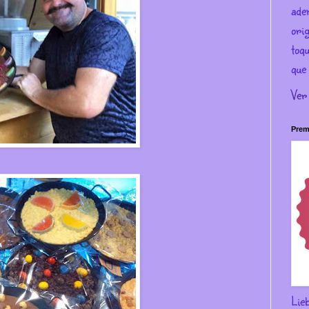
ade
ori
toqu
que 
Ver
Prem
Lie