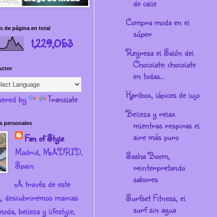
de calle
Compra moda en el
s de página en total
súper
1,229,053
Regresa el Salón del
Chocolate: chocolate
uctor
en todas...
Karlbox, lápices de lujo
ered by
Translate
Belleza y relax
mientras respiras el
s personales
aire más puro
Fan of Style
Madrid, MADRID,
Sasha Boom,
Spain
reinterpretando
sabores
A través de este
g, descubriremos marcas
Surfset Fitness, el
surf sin agua
oda, belleza y lifestyle,