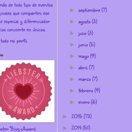
más de todo tipo de eventos
septiembre
(7)
►
ginales que comparten ese
e especial y diferenciador
agosto
(3)
►
los convierte en únicos.
julio
(3)
►
 todo mi perfil
junio
(5)
►
mayo
(9)
►
io
abril
(7)
►
marzo
(7)
►
febrero
(9)
►
enero
(6)
►
2015
(73)
►
2014
(51)
►
bster Blog Award