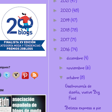
2021
(47)
►
2020
(48)
►
2019
(47)
►
2018
(78)
►
2017
(71)
►
2016
(74)
▼
diciembre
(4)
►
noviembre
(6)
►
sigues?
octubre
(8)
▼
Gastronomía de
diseño, vuelve Big
BM
Food
Belleza express a pie