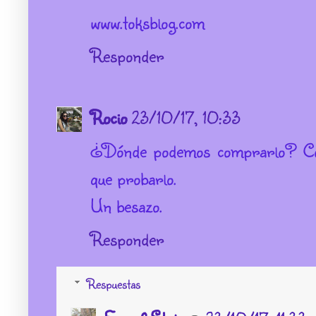
www.toksblog.com
Responder
Rocio
23/10/17, 10:33
¿Dónde podemos comprarlo? Con 
que probarlo.
Un besazo.
Responder
Respuestas