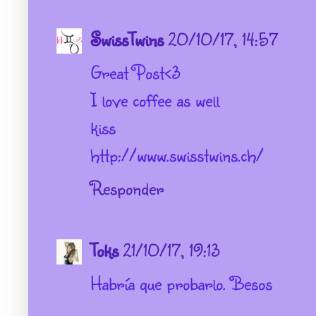
SwissTwins
20/10/17, 14:57
Great Post<3
I love coffee as well
kiss
http://www.swisstwins.ch/
Responder
Toks
21/10/17, 19:13
Habría que probarlo. Besos