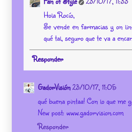
Fan of Style
23/10/17, 11:33
Hola Rocío,
Se vende en farmacias y on li
qué tal, seguro que te va a en
Responder
GadorVisión
23/10/17, 11:05
qué buena pintaa! Con lo que me gu
New post: www.gadorvision.com
Responder