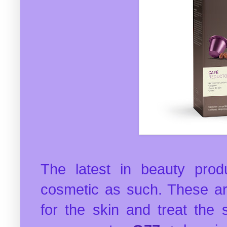
The latest in beauty pro
cosmetic as such. These ar
for the skin and treat the 