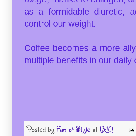
as a formidable diuretic, a
control our weight.
Coffee becomes a more ally 
multiple benefits in our daily 
Posted by
Fan of Style
at
13:10