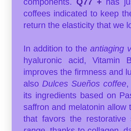
components.
Q77 +
has ju
coffees indicated to keep th
return the elasticity that we 
In addition to the
antiaging v
hyaluronic acid, Vitamin 
improves the firmness and lum
also
Dulces Sueños coffee
,
its ingredients based on Pas
saffron and melatonin allow t
that favors the restorative 
range
, thanks to collagen, 