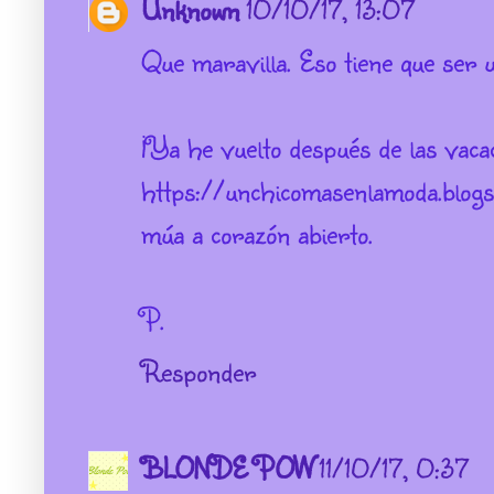
Unknown
10/10/17, 13:07
Que maravilla. Eso tiene que ser u
¡Ya he vuelto después de las vacac
https://unchicomasenlamoda.blogs
múa a corazón abierto.
P.
Responder
BLONDE POW
11/10/17, 0:37