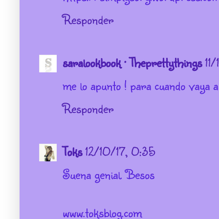
Responder
saralookbook · Theprettythings
11/
me lo apunto ! para cuando vaya a
Responder
Toks
12/10/17, 0:35
Suena genial. Besos
www.toksblog.com