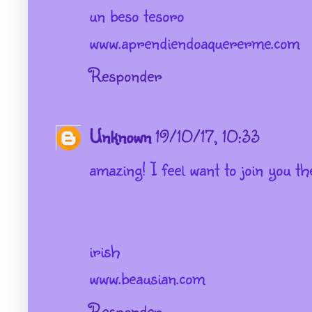
un beso tesoro
www.aprendiendoaquererme.com
Responder
Unknown
19/10/17, 10:33
amazing! I feel want to join you th
irish
www.beausian.com
Responder