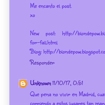
Me encanto el post.
xo
New post: http://blondepow.bl
for-fall.html
Blog: http://blondepow.blogspot.c
Responder
Unknown
11/10/17, 0:51
Que pena no vivir en Madrid, cua
corriendo a estos lugares tan mara