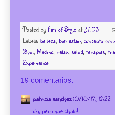
Posted by
Fan of Style
at
23:03
Labels:
belleza
,
bienestar
,
concepto inn
Shui
,
Madrid
,
relax
,
salud
,
terapias
,
tr
Experience
19 comentarios:
patricia sanchez
10/10/17, 12:22
oh, pero que chulo!