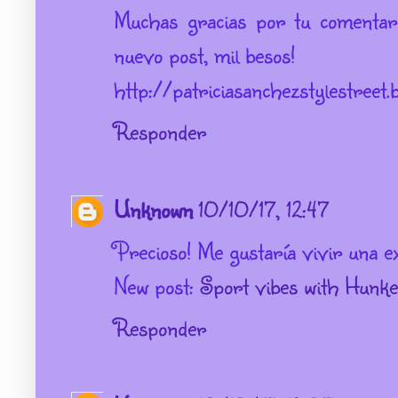
Muchas gracias por tu comentari
nuevo post, mil besos!
http://patriciasanchezstylestreet.
Responder
Unknown
10/10/17, 12:47
Precioso! Me gustaría vivir una e
New post:
Sport vibes with Hunke
Responder