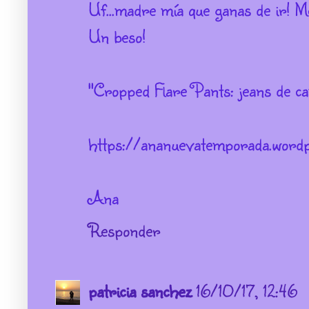
Uf...madre mía que ganas de ir! M
Un beso!
"Cropped Flare Pants: jeans de ca
https://ananuevatemporada.word
Ana
Responder
patricia sanchez
16/10/17, 12:46