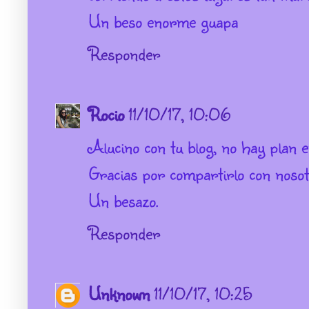
Un beso enorme guapa
Responder
Rocio
11/10/17, 10:06
Alucino con tu blog, no hay plan 
Gracias por compartirlo con nosot
Un besazo.
Responder
Unknown
11/10/17, 10:25