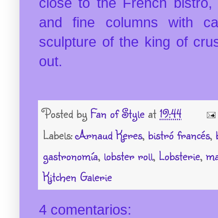
close to the French bistro, 
and fine columns with cap
sculpture of the king of cr
out.
Posted by
Fan of Style
at
19:44
Labels:
Arnaud Keres
,
bistró francés
,
gastronomía
,
lobster roll
,
Lobsterie
,
ma
Kitchen Galerie
4 comentarios: