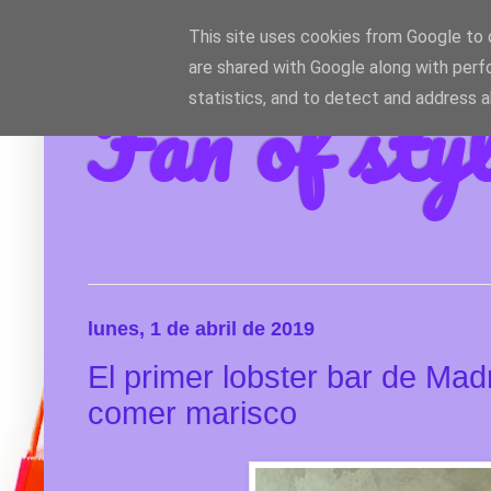
This site uses cookies from Google to d
are shared with Google along with perf
Fan of sty
statistics, and to detect and address 
lunes, 1 de abril de 2019
El primer lobster bar de Ma
comer marisco